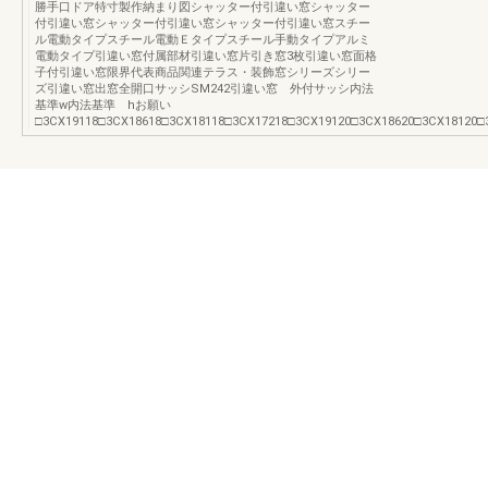
勝手口ドア特寸製作納まり図シャッター付引違い窓シャッター
付引違い窓シャッター付引違い窓シャッター付引違い窓スチー
ル電動タイプスチール電動Ｅタイプスチール手動タイプアルミ
電動タイプ引違い窓付属部材引違い窓片引き窓3枚引違い窓面格
子付引違い窓限界代表商品関連テラス・装飾窓シリーズシリー
ズ引違い窓出窓全開口サッシSM242引違い窓 外付サッシ内法
基準w内法基準 hお願い
□3CX19118□3CX18618□3CX18118□3CX17218□3CX19120□3CX18620□3CX18120□