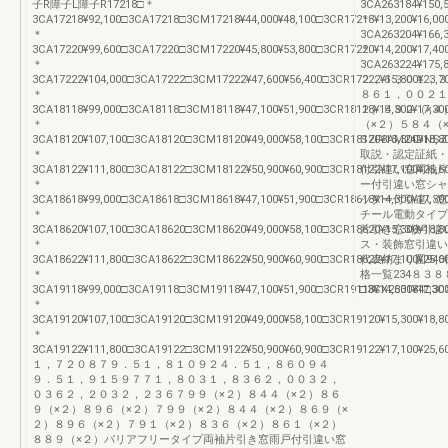
子R障子L障子R17218□＊
3CA263184¥150,
3CA17218¥92,100□3CA17218□3CM17218¥44,000¥48,100□3CR17218¥13,200¥16,00
＊
＊
3CA263204¥166,
3CA17220¥99,600□3CA17220□3CM17220¥45,800¥53,800□3CR17220¥14,200¥17,40
＊
＊
3CA263224¥175,
3CA17222¥104,000□3CA17222□3CM17222¥47,600¥56,400□3CR17222¥15,800¥23,7
２，６３０１，３
＊
８６１，００２１
3CA18118¥99,000□3CA18118□3CM18118¥47,100¥51,900□3CR18118¥14,300¥17,30
２）５９２（×４
＊
（×２）５８４（
3CA18120¥107,100□3CA18120□3CM18120¥49,000¥58,100□3CR18120¥15,300¥18,8
SZF3AM24DNSZF
＊
取説・認定証紙・
3CA18122¥111,800□3CA18122□3CM18122¥50,900¥60,900□3CR18122¥17,100¥25,6
付引違い窓両袖片
＊
ー付引違い窓シャ
3CA18618¥99,000□3CA18618□3CM18618¥47,100¥51,900□3CR18618¥14,300¥17,30
ッター付引違い窓
＊
チール電動タイプ
3CA18620¥107,100□3CA18620□3CM18620¥49,000¥58,100□3CR18620¥15,300¥18,8
片引き窓3枚引違
＊
ス・装飾窓引違い
3CA18622¥111,800□3CA18622□3CM18622¥50,900¥60,900□3CR18622¥17,100¥25,6
代表納まり図940
＊
格一覧234８３
3CA19118¥99,000□3CA19118□3CM19118¥47,100¥51,900□3CR19118¥14,300¥17,30
□3CX263184□3C
＊
3CA19120¥107,100□3CA19120□3CM19120¥49,000¥58,100□3CR19120¥15,300¥18,8
＊
3CA19122¥111,800□3CA19122□3CM19122¥50,900¥60,900□3CR19122¥17,100¥25,6
１，７２０８７９．５１，８１０９２４．５１，８６０９４
９．５１，９１５９７７１，８０３１，８３６２，００３２，
０３６２，２０３２，２３６７９９（×２）８４４（×２）８６
９（×２）８９６（×２）７９９（×２）８４４（×２）８６９（×
２）８９６（×２）７９１（×２）８３６（×２）８６１（×２）
８８９（×２）バリアフリータイプ両袖片引き窓雨戸付引違い窓