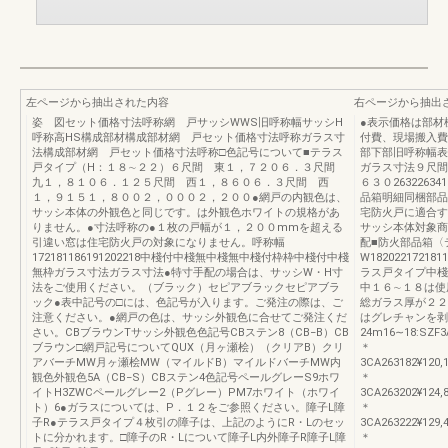
左ページから抽出された内容
右ページから抽出
姿 図セット価格寸法呼称網 戸サッシWWS旧呼称幅サッシH
●表示価格は部材
呼称高HS構成部材構成部材網 戸セット価格寸法呼称ガラス寸
付費、現場搬入費
法構成部材網 戸セット価格寸法呼称□色記号について■テラス
部下部旧呼称幅表
戸タイプ（H：１８∼２２）６尺間 東１，７２０６．３尺間
ガラス寸法９尺間
九１，８１０６．１２５尺間 西１，８６０６．３尺間 西
６３０263226
１，９１５１，８００２，０００２，２００●網戸の内観色は、
品箱明細同梱部品
サッシ本体の外観色と同じです。は外観色ホワイトの規格があ
宅防火戸に適合す
りません。●寸法呼称の●１枚の戸幅が１，２００mmを超える
サッシ本体対象商
引違い窓は住宅防火戸の対象になりません。呼称幅
配■防火部品箱〈
172181186191202218中棧付中棧無中棧無中棧付枠枠中棧付中棧
W18202217218
無枠ガラス寸法ガラス寸法●特寸手配の場合は、サッシW・H寸
ラス戸タイプ中棧付〉
法をご使用ください。（ブラック）セピアブラックセピアブラ
中１６∼１８は使
ック●表中記号の□には、色記号が入ります。ご発注の際は、ご
総ガラス厚が２２
注意ください。●網戸の色は、サッシ外観色に合せてご発注くだ
はグレチャンを剥
さい。CBブラウンTサッシ外観色色記号CBステン8（CB−B）CB
24m16∼18:SZF3
ブラウン□網戸記号についてQUX（月ヶ瀬桧）（クリアB）クリ
＊
アバーチMW月ヶ瀬桧MW（マイルドB）マイルドバーチMW内
3CA263182¥120,
観色外観色5A（CB−S）CBステン4色記号ペールグレーS9ホワ
＊
イトH3ZWCペールグレー2（Pグレー）PM7ホワイト（ホワイ
3CA263202¥124,
ト）6●ガラスについては、P．１２をご参照ください。障子L障
＊
子R●テラス戸タイプ４枚引の障子は、上記のようにR・Lのセッ
3CA263222¥129,
トに分かれます。□障子のR・Lについて障子L内外障子R障子L障
＊