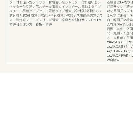
ター付引違い窓シャッター付引違い窓シャッター付引違い窓シ
る場合はL●表示
ャッター付引違い窓スチール電動タイプスチール電動Ｅタイプ
戸箱サッシ戸箱サッシ
スチール手動タイプアルミ電動タイプ引違い窓付属部材引違い
建て用雨戸５∼８枚
窓片引き窓3枚引違い窓面格子付引違い窓限界代表商品関連テラ
２枚建て用備 考
ス・装飾窓シリーズシリーズ引違い窓出窓全開口サッシSM176
台 輪雨戸２枚建
雨戸付引違い窓 鏡板・雨戸
入数梱包■アルミ
西間・九州・四国
間・九州・四国間
３・４枚建て用雨
□8AGA2(R・L)□8
L)□8AGA2K(R・L
¥4,500¥4,700¥5,
L)□8AGA4W(R・L
W台輪W