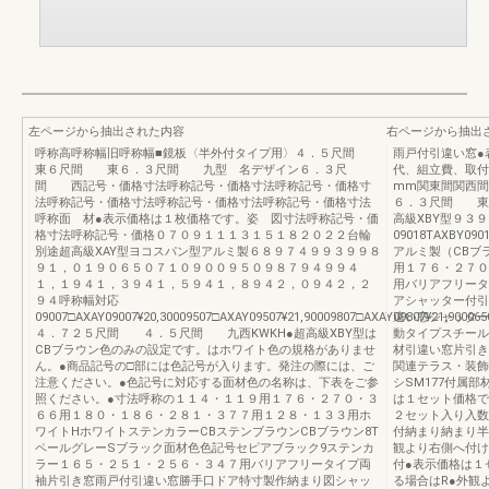
左ページから抽出された内容
右ページから抽出
呼称高呼称幅旧呼称幅■鏡板〈半外付タイプ用〉４．５尺間
雨戸付引違い窓●
東６尺間 東６．３尺間 九型 名デザイン６．３尺
代、組立費、取付
間 西記号・価格寸法呼称記号・価格寸法呼称記号・価格寸
mm関東間関西
法呼称記号・価格寸法呼称記号・価格寸法呼称記号・価格寸法
６．３尺間 東
呼称面 材●表示価格は１枚価格です。姿 図寸法呼称記号・価
高級XBY型９３
格寸法呼称記号・価格０７０９１１１３１５１８２０２２台輪
09018TAXBY0901
別途超高級XAY型ヨコスパン型アルミ製６８９７４９９３９９８
アルミ製（CBブ
９１，０１９０６５０７１０９００９５０９８７９４９９４
用１７６・２７０
１，１９４１，３９４１，５９４１，８９４２，０９４２，２
用バリアフリータ
９４呼称幅対応
アシャッター付引
09007□AXAY09007¥20,30009507□AXAY09507¥21,90009807□AXAY09807¥21,900065
違い窓シャッター
４．７２５尺間 ４．５尺間 九西KWKH●超高級XBY型は
動タイプスチール
CBブラウン色のみの設定です。はホワイト色の規格がありませ
材引違い窓片引き
ん。●商品記号の□部には色記号が入ります。発注の際には、ご
関連テラス・装飾
注意ください。●色記号に対応する面材色の名称は、下表をご参
シSM177付属部
照ください。●寸法呼称の１１４・１１９用１７６・２７０・３
は１セット価格で
６６用１８０・１８６・２８１・３７７用１２８・１３３用ホ
２セット入り入数
ワイトHホワイトステンカラーCBステンブラウンCBブラウン8T
付納まり納まり半
ペールグレーSブラック面材色色記号セピアブラック9ステンカ
観より右側へ付け
ラー１６５・２５１・２５６・３４７用バリアフリータイプ両
付●表示価格は１
袖片引き窓雨戸付引違い窓勝手口ドア特寸製作納まり図シャッ
る場合はR●外観