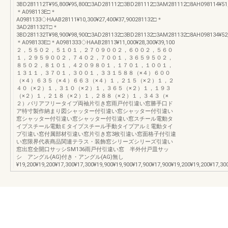
3BD281112T¥95,800¥95,800□3AD281112□3BD281112□3AM281112□8AH098114¥51,7
＊A098113E□＊
A0981133◇HAAB28111¥10,300¥27,400¥37,900281132□＊
3AD281132T□＊
3BD281132T¥98,900¥98,900□3AD281132□3BD281132□3AM281132□8AH098134¥52,7
＊A098133E□＊A0981333◇HAAB28113¥11,000¥28,300¥39,100
２，５５０２，５１０１，２７０９００２，６００２，５６０
１，２９５９００２，７４０２，７００１，３６５９５０２，
８５０２，８１０１，４２０９８０１，１７０１，１００１，
１３１１，３７０１，３００１，３３１５８８（×４）６００
（×４）６３５（×４）６６３（×４）１，２１５（×２）１，２
４０（×２）１，３１０（×２）１，３６５（×２）１，１９３
（×２）１，２１８（×２）１，２８８（×２）１，３４３（×
２）バリアフリータイプ両袖片引き窓雨戸付引違い窓勝手口ド
ア特寸製作納まり図シャッター付引違い窓シャッター付引違い
窓シャッター付引違い窓シャッター付引違い窓スチール電動タ
イプスチール電動Ｅタイプスチール手動タイプアルミ電動タイ
プ引違い窓付属部材引違い窓片引き窓3枚引違い窓面格子付引違
い窓限界代表商品関連テラス・装飾窓シリーズシリーズ引違い
窓出窓全開口サッシSM136雨戸付引違い窓 半外付戸皿サッ
シ アングル(AG)付き・アングル(AG)無し
¥19,200¥19,200¥17,300¥17,300¥19,900¥19,900¥17,900¥17,900¥19,200¥19,200