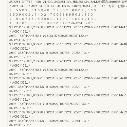
3BD281134T¥121,400¥121,400□3AD281134□3BD281134□3AM281134□8AH098134¥52
固定されているチ
＊A098133E□＊A0981333◇HAAB28113¥15,000¥28,300¥39,100
い。お願いお願い
２，５５０２，５１０６４０．５９００２，６００２，５６０
６５３９００２，７４０２，７００６８８９５０２，８５０
２，８１０７１５．５９８０１，１７０１，１００１，１３１
１，３７０１，３００１，３３１251112□＊3AD251112T□＊
3BD251112T¥88,200¥88,200□3AD251112□3BD251112□3AM251112□8AH090114¥47,3
＊A090113E□＊
A0901133◇HAAB25111¥9,500¥25,300¥35,200251132□＊
3AD251132T□＊
3BD251132T¥91,000¥91,000□3AD251132□3BD251132□3AM251132□8AH090134¥48,3
＊A090133E□＊
A0901333◇HAAB25113¥10,200¥26,200¥36,100256112□＊
3AD256112T□＊
3BD256112T¥88,200¥88,200□3AD256112□3BD256112□3AM256112□8AH090114¥47,3
＊A090113E□＊
A0901133◇HAAB25611¥9,500¥25,300¥35,200256132□＊
3AD256132T□＊
3BD256132T¥91,000¥91,000□3AD256132□3BD256132□3AM256132□8AH090134¥48,3
＊A090133E□＊
A0901333◇HAAB25613¥10,200¥26,200¥36,100270112□＊
3AD270112T□＊
3BD270112T¥95,800¥95,800□3AD270112□3BD270112□3AM270112□8AH095114¥51,7
＊A095113E□＊
A0951133◇HAAB27011¥10,300¥27,400¥37,900270132□＊
3AD270132T□＊
3BD270132T¥98,900¥98,900□3AD270132□3BD270132□3AM270132□8AH095134¥52,7
＊A095133E□＊
A0951333◇HAAB27013¥11,000¥28,300¥39,100281112□＊
3AD281112T□＊