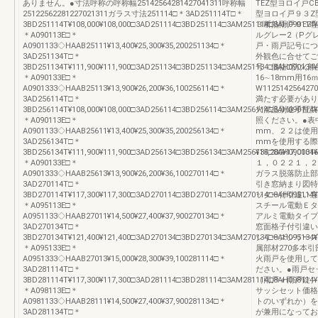
ありません。●寸法呼称の呼称幅25142564281427041311呼称幅
TEZ型ヨロイ戸C
25122562281227021311ガラス寸法251114□＊3AD251114T□＊
型ヨロイ戸９３Z型
3BD251114T¥108,000¥108,000□3AD251114□3BD251114□3AM251114□8AH090114¥47
３断熱雨戸９EZ
＊A090113E□＊
ルグレー2（Pグ
A0901133◇HAAB25111¥13,400¥25,300¥35,200251134□＊
戸・雨戸記号につ
3AD251134T□＊
外観色に合せてご
3BD251134T¥111,900¥111,900□3AD251134□3BD251134□3AM251134□8AH090134¥48
号・価格□防火部
＊A090133E□＊
16∼18mm用1
A0901333◇HAAB25113¥13,900¥26,200¥36,100256114□＊
W112514256
3AD256114T□＊
満たす必要があり
3BD256114T¥108,000¥108,000□3AD256114□3BD256114□3AM256114□8AH090114¥47
火部品別途手配防
＊A090113E□＊
照ください。●表
A0901133◇HAAB25611¥13,400¥25,300¥35,200256134□＊
mm、２２は使用
3AD256134T□＊
mmを使用する際
3BD256134T¥111,900¥111,900□3AD256134□3BD256134□3AM256134□8AH090134¥48
¥15,200¥17,00
＊A090133E□＊
１，０２２１，２
A0901333◇HAAB25613¥13,900¥26,200¥36,100270114□＊
ガラス脱落防止部
3AD270114T□＊
引き窓納まり図特
3BD270114T¥117,300¥117,300□3AD270114□3BD270114□3AM270114□8AH095114¥51
ッター付引違い窓
＊A095113E□＊
スチール電動Ｅタ
A0951133◇HAAB27011¥14,500¥27,400¥37,900270134□＊
アルミ電動タイプ
3AD270134T□＊
窓面格子付引違い
3BD270134T¥121,400¥121,400□3AD270134□3BD270134□3AM270134□8AH095134¥52
シリーズシリーズ
＊A095133E□＊
属部材270多本引部
A0951333◇HAAB27013¥15,000¥28,300¥39,100281114□＊
火雨戸を使用して
3AD281114T□＊
ださい。●雨戸セ
3BD281114T¥117,300¥117,300□3AD281114□3BD281114□3AM281114□8AH098114¥51
（雨戸＋雨戸錠）
＊A098113E□＊
サッシセット価格
A0981133◇HAAB28111¥14,500¥27,400¥37,900281134□＊
トのいずれか）を
3AD281134T□＊
が兼用になってお