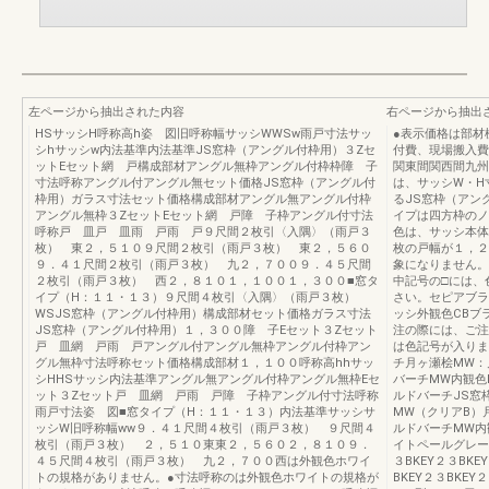
左ページから抽出された内容
右ページから抽出
HSサッシH呼称高h姿 図旧呼称幅サッシWWSw雨戸寸法サッ
●表示価格は部材
シhサッシw内法基準内法基準JS窓枠（アングル付枠用）３Zセ
付費、現場搬入費
ットEセット網 戸構成部材アングル無枠アングル付枠枠障 子
関東間関西間九州
寸法呼称アングル付アングル無セット価格JS窓枠（アングル付
は、サッシW・H
枠用）ガラス寸法セット価格構成部材アングル無アングル付枠
るJS窓枠（アン
アングル無枠３ZセットEセット網 戸障 子枠アングル付寸法
イプは四方枠のノ
呼称戸 皿戸 皿雨 戸雨 戸９尺間２枚引〈入隅〉（雨戸３
色は、サッシ本体
枚） 東２，５１０９尺間２枚引（雨戸３枚） 東２，５６０
枚の戸幅が１，２
９．４１尺間２枚引（雨戸３枚） 九２，７００９．４５尺間
象になりません。
２枚引（雨戸３枚） 西２，８１０１，１００１，３００■窓タ
中記号の□には、
イプ（H：１１・１３）９尺間４枚引〈入隅〉（雨戸３枚）
さい。セピアブラ
WSJS窓枠（アングル付枠用）構成部材セット価格ガラス寸法
ッシ外観色CBブ
JS窓枠（アングル付枠用）１，３００障 子Eセット３Zセット
注の際には、ご注
戸 皿網 戸雨 戸アングル付アングル無枠アングル付枠アン
は色記号が入りま
グル無枠寸法呼称セット価格構成部材１，１００呼称高hhサッ
チ月ヶ瀬桧MW：
シHHSサッシ内法基準アングル無アングル付枠アングル無枠Eセ
バーチMW内観色
ット３Zセット戸 皿網 戸雨 戸障 子枠アングル付寸法呼称
ルドバーチJS窓枠
雨戸寸法姿 図■窓タイプ（H：１１・１３）内法基準サッシサ
MW（クリアB）
ッシW旧呼称幅ww９．４１尺間４枚引（雨戸３枚） ９尺間４
ルドバーチMW内
枚引（雨戸３枚） ２，５１０東東２，５６０２，８１０９．
イトペールグレー
４５尺間４枚引（雨戸３枚） 九２，７００西は外観色ホワイ
３BKEY２３BK
トの規格がありません。●寸法呼称のは外観色ホワイトの規格が
BKEY２３BKE