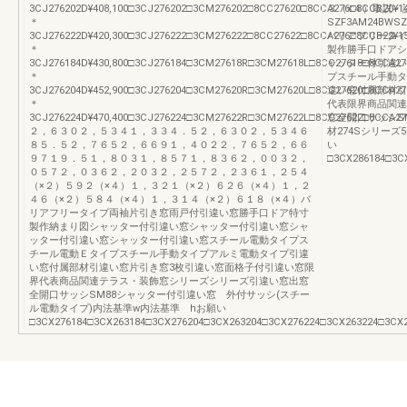
3CJ276202D¥408,100□3CJ276202□3CM276202□8CC27620□8CCA276□8CCB20¥146,9
３（×４）取説・
＊
SZF3AM24BWSZF
3CJ276222D¥420,300□3CJ276222□3CM276222□8CC27622□8CCA276□8CCB22¥153,0
バリアフリータイ
＊
製作勝手口ドアシ
3CJ276184D¥430,800□3CJ276184□3CM27618R□3CM27618L□8CC27618□8CCA276□8C
ャッター付引違い
＊
プスチール手動タ
3CJ276204D¥452,900□3CJ276204□3CM27620R□3CM27620L□8CC27620□8CCA276□8C
違い窓付属部材引
＊
代表限界商品関連
3CJ276224D¥470,400□3CJ276224□3CM27622R□3CM27622L□8CC27622□8CCA276□8C
窓全開口サッシSM
２，６３０２，５３４１，３３４．５２，６３０２，５３４６
材274Sシリーズ5
８５．５２，７６５２，６６９１，４０２２，７６５２，６６
い
９７１９．５１，８０３１，８５７１，８３６２，００３２，
□3CX286184□3C
０５７２，０３６２，２０３２，２５７２，２３６１，２５４
（×２）５９２（×４）１，３２１（×２）６２６（×４）１，２
４６（×２）５８４（×４）１，３１４（×２）６１８（×４）バ
リアフリータイプ両袖片引き窓雨戸付引違い窓勝手口ドア特寸
製作納まり図シャッター付引違い窓シャッター付引違い窓シャ
ッター付引違い窓シャッター付引違い窓スチール電動タイプス
チール電動Ｅタイプスチール手動タイプアルミ電動タイプ引違
い窓付属部材引違い窓片引き窓3枚引違い窓面格子付引違い窓限
界代表商品関連テラス・装飾窓シリーズシリーズ引違い窓出窓
全開口サッシSM88シャッター付引違い窓 外付サッシ(スチー
ル電動タイプ)内法基準w内法基準 hお願い
□3CX276184□3CX263184□3CX276204□3CX263204□3CX276224□3CX263224□3CX2