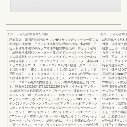
左ページから抽出された内容
右ページから抽出
呼称高姿 図旧呼称幅WSサッシHHSサッシWシャッター開口W
●表示価格は部材
中棧無中棧付網 戸セット価格枠寸法呼称中棧無中棧付網 戸
付費、現場搬入費
セット価格寸法呼称ガラス寸法中棧無中棧付網 戸セット価格
棧無し上部下部旧
寸法呼称構成部材シャッター本体ガイドレールシャッターボッ
ガラス寸法９．４
クス構成部材シャッターボックスガイドレールシャッター本体
枚引 西２，８６５■別
枠構成部材シャッターボックスガイドレールシャッター本体枠■
ャッター用タイマ
テラス戸タイプ（H：１８∼２２）９尺間２枚引 東２，６３０
時仮電源接続プラ
９尺間４枚引 東２，６３０９．４５尺間２枚引 九９．４５
記号・価格ABOXT
尺間４枚引 九１，８００２，０００２，２００□色記号につい
品箱明細22mm
ては外観色ホワイトの規格がありません。●寸法呼称の２，７６
ク）同梱部品記号
５２，７６５●網戸の内観色は、サッシ本体の外観色と同じで
プ中棧付〉■防火
す。呼称幅2632263427642762222018ガラス寸法セピアブラッ
称W18呼称W呼称H22
ク□部材別色名称対応表ダークブラウンサッシ外観色ガイドレー
ラス別途手配呼称
ルシャッターボックス本体スラット巾木ブロンズCBブラウンCB
品防火ガイドレー
ブラウンCBブラウンステンカラーステンカラーCBステンCBス
182022□8CCC18
テンCBステンブラックブラックセピアブラックセピアブラック
セット内に認定証
ステンカラーステンカラーペールグレーペールグレーペールグ
赤外線リモコン増
レーホワイトホワイトホワイトホワイトホワイトセピアブラッ
トをご使用の場合
ク□シャッター本体・ガイドレール・網戸記号について●シャッ
品）が必要になり
ター本体・ガイドレール・網戸の色は、サッシ外観色に合せて
●赤外線リモコン
ご発注ください。セピアブラック●シャッターボックスの色記号
を併用する場合は