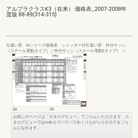
アルプラクラスK3（在来） 価格表_2007-2008年
度版 88-89(314-315)
引違い窓 Mシリーズ規格表 シャッター付引違い窓 外付サッシ
（スチール電動タイプ）／外付サッシ（スチール電動Eタイプ）
88
89
お探しのページは「カタログビュー」でごらんいただけます。カ
タログビューではweb上でパラパラめくりながらカタログをごら
んになれます。