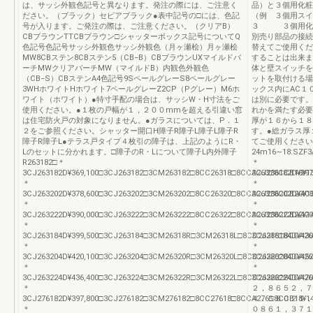
は、サッシ外観色記号と異なります。発注の際には、ご注意く
品）と３個用化
ださい。（ブラック）セピアブラック●表中記号の□には、色記
（例 ３個用スイ
号が入ります。ご発注の際は、ご注意ください。（クリアB）
３ ３個用化粧
CBブラウンTTCBブラウン□シャッターボックス記号についてQ
別売り部品の接続
色記号色記号サッシ外観色サッシ外観色（月ヶ瀬桧）月ヶ瀬桧
替えてご使用くだ
MW8CBステン8CBステン5（CB−B）CBブラウンUXマイルドバ
することは出来ま
ーチMWクリアバーチMW（マイルドB）内観色外観色
体と壁スイッチを
（CB−S）CBステンA4色記号9SペールグレーS8ペールグレー
ットを取付ける場
3WHホワイトHホワイト7ペールグレーZ2CP（Pグレー）M6ホ
ックス内にAC１
ワイト（ホワイト）●特寸手配の場合は、サッシW・H寸法をご
は別に必要です。
使用ください。●１枚の戸幅が１，２００mmを超える引違い窓
れかを満たす必要
は住宅防火戸の対象になりません。●ガラスについては、P．１
厚が１６から１８
２をご参照ください。シャッター開口H障子R障子L障子L障子R
す。●総ガラス厚
障子R障子L●テラス戸タイプ４枚引の障子は、上記のようにR・
てご使用ください
Lのセットに分かれます。□障子のR・Lについて障子L内外障子
24m16∼18:SZF3
R263182□＊
＊
3CJ263182D¥369,100□3CJ263182□3CM263182□8CC26318□8CCA263□8CCB18¥130,3
3CJ286182D¥397
＊
＊
3CJ263202D¥378,600□3CJ263202□3CM263202□8CC26320□8CCA263□8CCB20¥136,0
3CJ286202D¥408
＊
＊
3CJ263222D¥390,000□3CJ263222□3CM263222□8CC26322□8CCA263□8CCB22¥141,7
3CJ286222D¥420
＊
＊
3CJ263184D¥399,500□3CJ263184□3CM26318R□3CM26318L□8CC26318□8CCA263□8C
3CJ286184D¥430
＊
＊
3CJ263204D¥420,100□3CJ263204□3CM26320R□3CM26320L□8CC26320□8CCA263□8C
3CJ286204D¥452
＊
＊
3CJ263224D¥436,400□3CJ263224□3CM26322R□3CM26322L□8CC26322□8CCA263□8C
3CJ286224D¥470
＊
２，８６５２，７
3CJ276182D¥397,800□3CJ276182□3CM276182□8CC27618□8CCA276□8CCB18¥140,7
４．５８０２１，
＊
０８６１，３７１