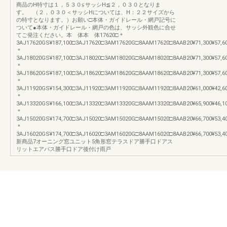
商品のH特寸は１，５３０≦サッシH≦２，０３０となりま
す。 （２，０３０＜サッシHについては、H：２２サイズから
の特寸となります。）お願い□本体・ガイドレール・網戸記号に
ついて●本体・ガイドレール・網戸の色は、サッシ外観色に合せ
てご発注ください。本 体本 体17620□＊
3AJ17620GS¥187,100□3AJ17620□3AM17620G□8AAM17620□8AAB20¥71,300¥57,600
＊
3AJ18020GS¥187,100□3AJ18020□3AM18020G□8AAM18020□8AAB20¥71,300¥57,600
＊
3AJ18620GS¥187,100□3AJ18620□3AM18620G□8AAM18620□8AAB20¥71,300¥57,600
＊
3AJ11920GS¥154,300□3AJ11920□3AM11920G□8AAM11920□8AAB20¥61,000¥42,600
＊
3AJ13320GS¥166,100□3AJ13320□3AM13320G□8AAM13320□8AAB20¥65,900¥46,100
＊
3AJ15020GS¥174,700□3AJ15020□3AM15020G□8AAM15020□8AAB20¥66,700¥53,400
＊
3AJ16020GS¥174,700□3AJ16020□3AM16020G□8AAM16020□8AAB20¥66,700¥53,400
新商品7オーニング窓ユニット5角形窓テラスドア勝手口ドアス
リットエアパス勝手口ドア後付け雨戸