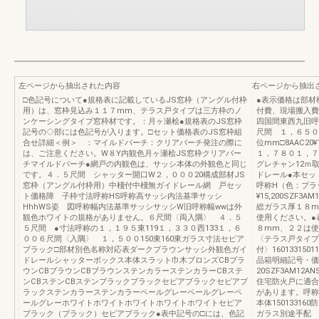
左ページから抽出された内容
右ページから抽出
□色記号について●規格表に記載しているJS窓枠（アングル付枠
●表示価格は部材
用）は、窓枠見込み１１７mm、テラス戸タイプは三方枠のノ
付費、現場搬入費
ンケーシングタイプ窓枠材です。：月ヶ瀬桧●規格表のJS窓枠
四国間東西九旧呼
記号の◇部には色記号が入ります。□セット価格表のJS窓枠組
尺間 １，６５０
合せ詳細＜例＞ ：マイルドバーチ：クリアバーチ発注の際に
位mm□8AAC2
は、ご注意ください。W８Y内観色月ヶ瀬桧JS窓枠クリアバー
１，７８０１，７
チマイルドバーチ●網戸の内観色は、サッシ本体の外観色と同じ
グレチャン12ｍ
です。４．５尺間 シャッター開口W２，０００20構成部材JS
ドレール●本セッ
窓枠（アングル付枠用）中棧付中棧無ガイドレール網 戸セッ
呼称H（色：ブラ
ト価格障 子枠寸法呼称HS呼称高サッシ内法基準サッシ
¥15,200SZF3AM
HhhWS姿 図呼称幅内法基準サッシサッシW旧呼称幅wwは外
総ガラス厚１８m
観色ホワイトの規格がありません。６尺間〈両入隅〉 ４．５
使用ください。●
５尺間 ●寸法呼称の１，１９５東119１，３３０西133１，６
８mm、２２は使
００６尺間〈入隅〉 １，５００150東160東ガラス寸法セピア
〈テラス戸タイプ
ブラック□部材別色名称対応表ダークブラウンサッシ外観色ガイ
付〉16013315
ドレールシャッターボックス本体スラット巾木ブロンズCBブラ
品箱明細記号・価
ウンCBブラウンCBブラウンステンカラーステンカラーCBステ
20SZF3AM12ANS
ンCBステンCBステンブラックブラックセピアブラックセピアブ
住宅防火戸に適合
ラックステンカラーステンカラーペールグレーペールグレーペ
があります。呼称
ールグレーホワイトホワイトホワイトホワイトホワイトセピア
本体1501331
ブラック（ブラック）セピアブラック●表中記号の□には、色記
ガラス別途手配