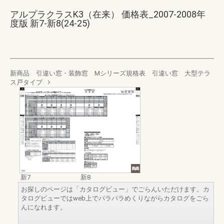
アルプラクラスK3（在来） 価格表_2007-2008年
度版 新7-新8(24-25)
新商品 引違い窓・装飾窓 Mシリーズ規格表 引違い窓 大型テラ
ス戸タイプ
新7
新8
お探しのページは「カタログビュー」でごらんいただけます。カ
タログビューではweb上でパラパラめくりながらカタログをごら
んになれます。