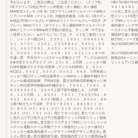
号が入ります。ご発注の際は、ご注意ください。（クリアB）
1861761801741
CBブラウンTQ色記号サッシ外観色（月ヶ瀬桧）月ヶ瀬桧
９９７８３８１，
MW8CBステン5（CB−B）CBブラウンUXマイルドバーチMWク
べり出し窓片上げ
リアバーチMW（マイルドB）内観色外観色（CB−S）CBステン
窓スリットFIX
A4色記号9Sペールグレー3WHホワイト7ペールグレーZ2CP（P
イプMSシリーズ
グレー）M6ホワイト（ホワイト）月ヶ瀬桧MWマイルドバーチ
扇内蔵サッシデザ
MWクリアバーチMW●特寸手配の場合は、サッシW・H寸法を
ースチール手動後
ご使用ください。●ガラスについては、P．１２をご参照くださ
属部材引違い窓新
い。シャッター開口H１，２３５１，１９５１，０９８６１６．
材270Sシリーズ新
５１，３７０１，３３０１，２３３６８４１，５４０１，５０
3AJ16520GS¥174
０１，４０３７６９１，６４０１，６００１，５０３８１９
＊
２，０３０２，０００２，０４９．５２，０３１シャッター付
3AJ17420GS¥187
引違い窓 半外付サッシ(スチール手動タイプ) アングル(AG)付
新商品8オーニン
き■大型テラス戸タイプ（H：２０）６．３尺間 シャッター開
リットエアパス勝
口W中棧無ガラス寸法JS窓枠（アングル付枠用）２，０３１
HS20２，０００２，０３０２，０００２，０４９．５呼称高シ
ャッター開口サッシH内法基準サッシhhHセット価格中棧付ガイ
ドレール構成部材網 戸枠WS姿 図寸法呼称旧呼称幅サッシW
サッシ内法基準呼称幅ww中棧付き１，７６３１，７０８１，６
６３８９９９２１．５９４９上部下部中棧無し６．３尺間
６．１２５尺間 １，８００１，７６０１，７６０九176１，８
４５１，８０５１，８０５180西１，９００１，８６０１，８６
０西186ガラス寸法障 子９９７８３８１，８８１８１１（×
２）８３３（×２）８６１（×２）５２８（×２）５９６（×２）
６８１（×２）７３１（×２）両たてすべり出し窓たてすべり出
し窓片上げ下げ窓片上げ下げ窓菱窓スリットFIX窓スリット面格
子付ディオス外倒し窓大型テラス戸タイプMSシリーズシリーズ
スチール電動スチール手動アクティIB後付けシャッター後付け
シャッター換気扇内蔵サッシデザインFIX窓デザイン突き出し窓
トイレ用引違い窓付属部材引違い窓樹脂内窓リクラス新商品●本