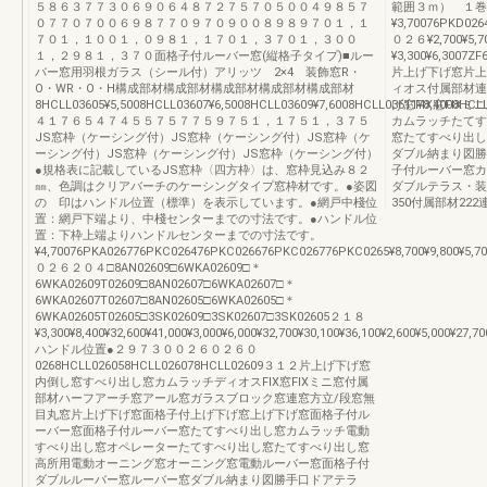
５８６３７７３０６９０６４８７２７５７０５００４９８５７
範囲３ｍ） １巻
０７７０７００６９８７７０９７０９００８９８９７０１，１
¥3,70076PKD026
７０１，１００１，０９８１，１７０１，３７０１，３００
０２６¥2,700¥5,
１，２９８１，３７０面格子付ルーバー窓(縦格子タイプ)■ルー
¥3,300¥6,3007
バー窓用羽根ガラス（シール付）アリッツ 2×4 装飾窓R・
片上げ下げ窓片上
O・WR・O・H構成部材構成部材構成部材構成部材構成部材
ィオス付属部材連
8HCLL03605¥5,5008HCLL03607¥6,5008HCLL03609¥7,6008HCLL03611¥8,4008HCLL
げ窓FIX窓FI
４１７６５４７４５５７５７７５９７５１，１７５１，３７５
カムラッチたてす
JS窓枠（ケーシング付）JS窓枠（ケーシング付）JS窓枠（ケ
窓たてすべり出し
ーシング付）JS窓枠（ケーシング付）JS窓枠（ケーシング付）
ダブル納まり図勝
●規格表に記載しているJS窓枠〈四方枠〉は、窓枠見込み８２
子付ルーバー窓カ
㎜、色調はクリアバーチのケーシングタイプ窓枠材です。●姿図
ダブルテラス・装
の 印はハンドル位置（標準）を表示しています。●網戸中棧位
350付属部材222
置：網戸下端より、中棧センターまでの寸法です。●ハンドル位
置：下枠上端よりハンドルセンターまでの寸法です。
¥4,70076PKA026776PKC026476PKC026676PKC026776PKC0265¥8,700¥9,800¥5,70
０２６２０４□8AN02609□6WKA02609□＊
6WKA02609T02609□8AN02607□6WKA02607□＊
6WKA02607T02607□8AN02605□6WKA02605□＊
6WKA02605T02605□3SK02609□3SK02607□3SK02605２１８
¥3,300¥8,400¥32,600¥41,000¥3,000¥6,000¥32,700¥30,100¥36,100¥2,600¥5,000¥27,70
ハンドル位置●２９７３００２６０２６０
0268HCLL026058HCLL026078HCLL02609３１２片上げ下げ窓
内倒し窓すべり出し窓カムラッチディオスFIX窓FIXミニ窓付属
部材ハーフアーチ窓アール窓ガラスブロック窓連窓方立/段窓無
目丸窓片上げ下げ窓面格子付上げ下げ窓上げ下げ窓面格子付ル
ーバー窓面格子付ルーバー窓たてすべり出し窓カムラッチ電動
すべり出し窓オペレーターたてすべり出し窓たてすべり出し窓
高所用電動オーニング窓オーニング窓電動ルーバー窓面格子付
ダブルルーバー窓ルーバー窓ダブル納まり図勝手口ドアテラ