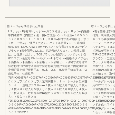
左ページから抽出された内容
右ページから抽出
HSサッシH呼称高hサッシWwガラス寸法サッシhサッシw内法基
●表示価格は部材
準内法基準（内観図）姿 図●ご注意ハンドル位置●３６５５０
付費、現場搬入費
０７００９００１，１００１，３００●特寸手配の場合は、サッ
ガラス必要枚数羽
シW・H寸法をご使用ください。ハンドル位置●６００呼称幅
ェーン（コネクタ
0360601113090705WSMWMHハンドル位置●６９０069セピア
ルチェーン（コネ
ブラック●表中記号の□には、色記号が入ります。ご発注の際
で連結が可能です
は、ご注意ください。TCBブラウン□色記号についてサッシ色
T3PKB03T3PKB0
8CBステン色記号9SペールグレーHホワイト■縦格子タイプセッ
ブラウン・ご注意
ト価格セット価格セット価格セット価格セット価格寸法呼称寸
ブラック用補強金
法呼称寸法呼称寸法呼称寸法呼称固定網戸固定網戸固定網戸固
用ホワイト用ペー
定網戸固定網戸縦格子本 体本 体本 体縦格子縦格子本 体
なぎ軸¥900補強
縦格子本 体縦格子
なぎ軸１本・取付説明書
76PKC036576PKC036776PKC036676PKC036476PKA036776PKA036676PKA03657
H3PKB023T3PKB
クロスガラスクロスガラス透明網菱６．８mmシール付型網菱
ペールグレー用ホ
６．８mm透明ガラス６mm７枚入り６枚入り７枚入り５枚入
用CBブラウン・
り４枚入り７枚入り５枚入り６枚入り４枚入り６枚入り４枚入
用遠隔操作セット
り５枚入り入 数名称６mm型ガラスガラス種類４枚入り６枚
ラック用名称遠隔
入り７枚入り５枚入り
１個・プーリー１個¥8,
¥25,200¥35,200¥30,200¥9,800¥10,100¥20,100¥14,000¥12,100¥7,900¥11,500¥8
ー１個¥8,000¥8
０６０66PKA060666PKA0607¥2,800¥2,200¥3,300¥3,900０３６
ンドル色ホワイト
66PKA069566PKA069466PKA069766PKA0696¥3,200¥4,000¥5,600¥4,800
ペールグレー・■六
０６９03605□＊
１セット入り梱包