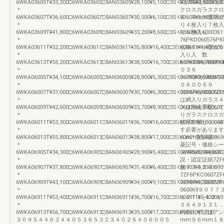
6WKA03605T¥33,200□6WKA03605□8AN03605¥28,100¥5,100□3SK03605¥2,9000360
¥3,700¥4,600¥5,9
＊
クロスガラスクロ
6WKA03607T¥36,600□6WKA03607□8AN03607¥30,500¥6,100□3SK03607¥3,3000360
６．８mm透明ガ
＊
り４枚入り７枚入
6WKA03609T¥41,800□6WKA03609□8AN03609¥33,200¥8,600□3SK03609¥3,6000361
り５枚入り
＊
76PKD060576PKD
6WKA03611T¥52,200□6WKA03611□8AN03611¥35,800¥16,400□3SK03611¥4,400036
名称６mm型ガラ
＊
入り入 数
6WKA03613T¥55,200□6WKA03613□8AN03613¥38,500¥16,700□3SK03613¥4,700060
66PKB060466PKB
＊
０３６
6WKA06005T¥34,100□6WKA06005□8AN06005¥28,800¥5,300□3SK06005¥3,6000600
66PKB069466PKB
＊
０６００６９
6WKA06007T¥37,000□6WKA06007□8AN06007¥30,700¥6,300□3SK06007¥3,9000600
7ZF6PKA0367Z
＊
は網入りガラス４
6WKA06009T¥42,600□6WKA06009□8AN06009¥33,700¥8,900□3SK06009¥4,2000601
スは別途手配して
＊
りガラスクロスガ
6WKA06011T¥53,300□6WKA06011□8AN06011¥36,700¥16,600□3SK06011¥5,000060
枚呼称幅サッシW
＊
す必要があります
6WKA06013T¥55,800□6WKA06013□8AN06013¥38,800¥17,000□3SK06013¥5,400069
８mm型網菱６．
＊
菱記号・価格シー
6WKA06905T¥34,300□6WKA06905□8AN06905¥28,900¥5,400□3SK06905¥3,9000690
GW¥8,800¥4,6
＊
説・認定証紙7ZF6PK
6WKA06907T¥37,800□6WKA06907□8AN06907¥31,400¥6,400□3SK06907¥4,2000690
枚７３０６４０
＊
7ZF6PKC0607ZF
6WKA06909T¥43,100□6WKA06909□8AN06909¥34,000¥9,100□3SK06909¥4,5000691
7ZF6PKC0697ZF
＊
060069９０７
6WKA06911T¥53,400□6WKA06911□8AN06911¥36,700¥16,700□3SK06911¥5,400069
１２７５−１２１
＊
５６４９１３１．
6WKA06913T¥56,700□6WKA06913□8AN06913¥39,500¥17,200□3SK06913¥5,700
内側出寸法はアン
３０９５４４６３４４０５３６５３２３４０２６４０６００５
mm９６mm１８