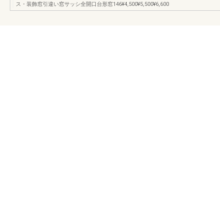
ス・装飾窓引違い窓サッシ全開口台形窓146¥4,500¥5,500¥6,600