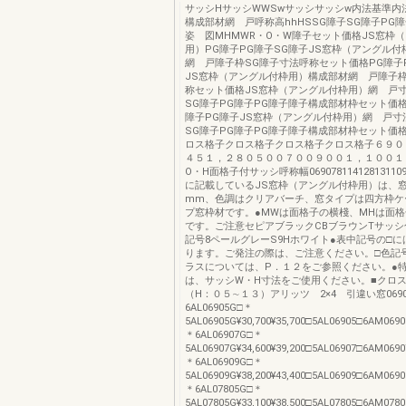
サッシHサッシWWSwサッシサッシw内法基準内
構成部材網 戸呼称高hhHSSG障子SG障子PG
姿 図MHMWR・O・W障子セット価格JS窓枠
用）PG障子PG障子SG障子JS窓枠（アングル
網 戸障子枠SG障子寸法呼称セット価格PG障子
JS窓枠（アングル付枠用）構成部材網 戸障子枠
称セット価格JS窓枠（アングル付枠用）網 戸寸
SG障子PG障子PG障子障子構成部材枠セット価
障子PG障子JS窓枠（アングル付枠用）網 戸寸
SG障子PG障子PG障子障子構成部材枠セット価
ロス格子クロス格子クロス格子クロス格子６９０
４５１，２８０５００７００９００１，１００１
O・H面格子付サッシ呼称幅06907811412813110
に記載しているJS窓枠（アングル付枠用）は、
mm、色調はクリアバーチ、窓タイプは四方枠ケ
プ窓枠材です。●MWは面格子の横棧、MHは面
です。ご注意セピアブラックCBブラウンTサッシ
記号8ペールグレーS9Hホワイト●表中記号の□
ります。ご発注の際は、ご注意ください。□色記
ラスについては、P．１２をご参照ください。●
は、サッシW・H寸法をご使用ください。■クロ
（H：０５∼１３）アリッツ 2×4 引違い窓0690
6AL06905G□＊
5AL06905G¥30,700¥35,700□5AL06905□6AM0690
＊6AL06907G□＊
5AL06907G¥34,600¥39,200□5AL06907□6AM0690
＊6AL06909G□＊
5AL06909G¥38,200¥43,400□5AL06909□6AM0690
＊6AL07805G□＊
5AL07805G¥33,100¥38,500□5AL07805□6AM0780