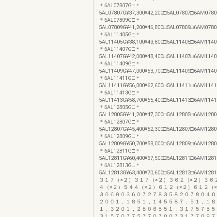
＊6AL07807G□＊
5AL07807G¥37,300¥42,200□5AL07807□6AM0780
＊6AL07809G□＊
5AL07809G¥41,200¥46,800□5AL07809□6AM0780
＊6AL11405G□＊
5AL11405G¥38,100¥43,800□5AL11405□6AM1140
＊6AL11407G□＊
5AL11407G¥42,000¥48,400□5AL11407□6AM1140
＊6AL11409G□＊
5AL11409G¥47,000¥53,700□5AL11409□6AM1140
＊6AL11411G□＊
5AL11411G¥56,000¥62,600□5AL11411□6AM1141
＊6AL11413G□＊
5AL11413G¥58,700¥65,400□5AL11413□6AM1141
＊6AL12805G□＊
5AL12805G¥41,200¥47,300□5AL12805□6AM1280
＊6AL12807G□＊
5AL12807G¥45,400¥52,300□5AL12807□6AM1280
＊6AL12809G□＊
5AL12809G¥50,700¥58,000□5AL12809□6AM1280
＊6AL12811G□＊
5AL12811G¥60,400¥67,500□5AL12811□6AM1281
＊6AL12813G□＊
5AL12813G¥63,400¥70,600□5AL12813□6AM1281
３１７（×２）３１７（×２）３６２（×２）３６
４（×２）５４４（×２）６１２（×２）６１２（
３０６９０３６０７２７８３５８２０７８０４０
２００１，１８５１，１４５５８７．５１，１８
１，３２０１，２８０６５５１，３１７５７５５
３１５７０７７５７７０７００７３１７７０９７