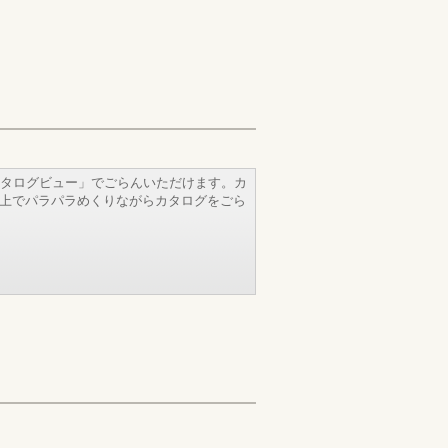
タログビュー」でごらんいただけます。カ
b上でパラパラめくりながらカタログをごら