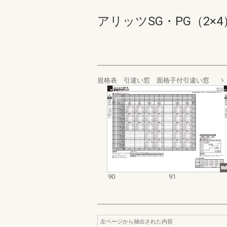
アリッツSG・PG（2×4） 
規格表 引違い窓 面格子付引違い窓
90
91
左ページから抽出された内容