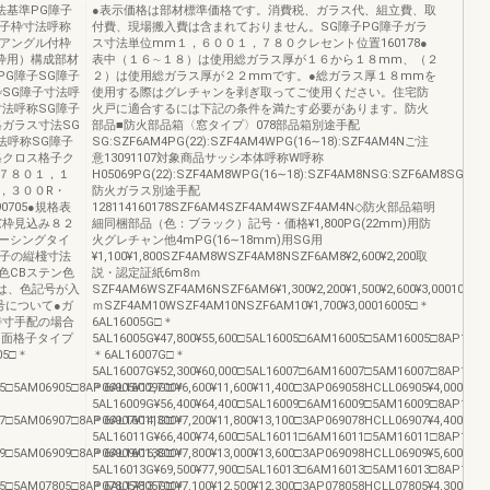
法基準PG障子
●表示価格は部材標準価格です。消費税、ガラス代、組立費、取
障子枠寸法呼称
付費、現場搬入費は含まれておりません。SG障子PG障子ガラ
（アングル付枠
ス寸法単位mm１，６００１，７８０クレセント位置160178●
付枠用）構成部材
表中（１６∼１８）は使用総ガラス厚が１６から１８mm、（２
PG障子SG障子
２）は使用総ガラス厚が２２mmです。●総ガラス厚１８mmを
SG障子寸法呼
使用する際はグレチャンを剥ぎ取ってご使用ください。住宅防
法呼称SG障子
火戸に適合するには下記の条件を満たす必要があります。防火
格ガラス寸法SG
部品■防火部品箱〈窓タイプ〉078部品箱別途手配
法呼称SG障子
SG:SZF6AM4PG(22):SZF4AM4WPG(16∼18):SZF4AM4Nご注
格クロス格子ク
意13091107対象商品サッシ本体呼称W呼称
７８０１，１
H05069PG(22):SZF4AM8WPG(16∼18):SZF4AM8NSG:SZF6AM8SG:SZ
，３００R・
防火ガラス別途手配
90705●規格表
128114160178SZF6AM4SZF4AM4WSZF4AM4N◇防火部品箱明
窓枠見込み８２
細同梱部品（色：ブラック）記号・価格¥1,800PG(22mm)用防
ーシングタイ
火グレチャン他4mPG(16∼18mm)用SG用
格子の縦棧寸法
¥1,100¥1,800SZF4AM8WSZF4AM8NSZF6AM8¥2,600¥2,200取
色CBステン色
説・認定証紙6m8ｍ
には、色記号が入
SZF4AM6WSZF4AM6NSZF6AM6¥1,300¥2,200¥1,500¥2,600¥3,00010
号について●ガ
ｍSZF4AM10WSZF4AM10NSZF6AM10¥1,700¥3,00016005□＊
特寸手配の場合
6AL16005G□＊
ス面格子タイプ
5AL16005G¥47,800¥55,600□5AL16005□6AM16005□5AM16005□8AP16005¥
5□＊
＊6AL16007G□＊
5AL16007G¥52,300¥60,000□5AL16007□6AM16007□5AM16007□8AP16007¥
5□5AM06905□8AP06905¥12,700¥6,600¥11,600¥11,400□3AP069058HCLL06905¥4,000¥7,3
＊6AL16009G□＊
5AL16009G¥56,400¥64,400□5AL16009□6AM16009□5AM16009□8AP16009¥
7□5AM06907□8AP06907¥14,300¥7,200¥11,800¥13,100□3AP069078HCLL06907¥4,400¥8,3
＊6AL16011G□＊
5AL16011G¥66,400¥74,600□5AL16011□6AM16011□5AM16011□8AP16011¥
9□5AM06909□8AP06909¥16,800¥7,800¥13,000¥13,600□3AP069098HCLL06909¥5,600¥9,3
＊6AL16013G□＊
5AL16013G¥69,500¥77,900□5AL16013□6AM16013□5AM16013□8AP16013¥
5□5AM07805□8AP07805¥13,700¥7,100¥12,500¥12,300□3AP078058HCLL07805¥4,300¥7,8
＊6AL17805G□＊