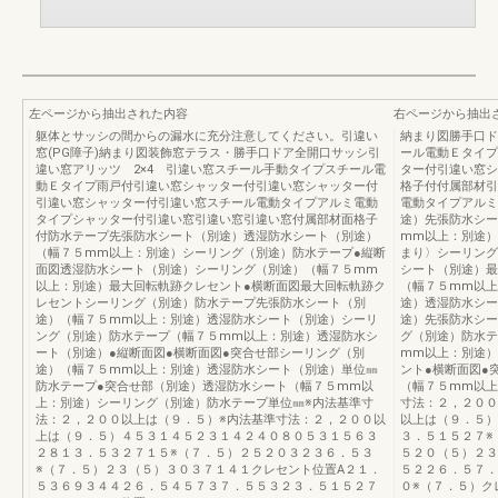
左ページから抽出された内容
右ページから抽出
躯体とサッシの間からの漏水に充分注意してください。引違い
納まり図勝手口ド
窓(PG障子)納まり図装飾窓テラス・勝手口ドア全開口サッシ引
ール電動Ｅタイプ
違い窓アリッツ 2×4 引違い窓スチール手動タイプスチール電
ター付引違い窓シ
動Ｅタイプ雨戸付引違い窓シャッター付引違い窓シャッター付
格子付付属部材引
引違い窓シャッター付引違い窓スチール電動タイプアルミ電動
電動タイプアルミ
タイプシャッター付引違い窓引違い窓引違い窓付属部材面格子
途）先張防水シー
付防水テープ先張防水シート（別途）透湿防水シート（別途）
mm以上：別途）
（幅７５mm以上：別途）シーリング（別途）防水テープ●縦断
まり〉シーリング
面図透湿防水シート（別途）シーリング（別途）（幅７５mm
シート（別途）最
以上：別途）最大回転軌跡クレセント●横断面図最大回転軌跡ク
（幅７５mm以上
レセントシーリング（別途）防水テープ先張防水シート（別
途）透湿防水シー
途）（幅７５mm以上：別途）透湿防水シート（別途）シーリ
途）先張防水シー
ング（別途）防水テープ（幅７５mm以上：別途）透湿防水シ
グ（別途）防水テ
ート（別途）●縦断面図●横断面図●突合せ部シーリング（別
mm以上：別途）
途）（幅７５mm以上：別途）透湿防水シート（別途）単位㎜
ント●横断面図●
防水テープ●突合せ部（別途）透湿防水シート（幅７５mm以
（幅７５mm以上
上：別途）シーリング（別途）防水テープ単位㎜※内法基準寸
寸法：２，２００
法：２，２００以上は（９．５）※内法基準寸法：２，２００以
以上は（９．５）
上は（９．５）４５３１４５２３１４２４０８０５３１５６３
３．５１５２７※
２８１３．５３２７１５※（７．５）２５２０３２３６．５３
５２０（５）２３
※（７．５）２３（５）３０３７１４１クレセント位置A２１．
５２２６．５７．
５３６９３４４２６．５４５７３７．５５３２３．５１５２７
０※（７．５）ク