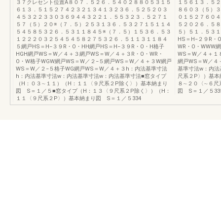
３７クレセント位置A８０７．５２６．５４０２８８０５３１５
１５６１３．５２
６１３．５１５２７４２３２１３４１３２３６．５２５２０３
８６０３（５）３
４５３２２３３０３６９４４３２２１．５５３２３．５２７１
０１５２７６０４
５７（５）２０※（７．５）２５３１３６．５３２７１５１１４
５２０２６．５８
５４５８５３２６．５３１１８４５※（７．５）１５３６．５３
５）５１．５３１
１２２２０３２５４５４５８２７５３２６．５１１３１１８４
HS＝H−２９R・
５網戸HS＝H−３９R・O・HH網戸HS＝H−３９R・O・H格子
WR・O・WWW
HGH網戸WS＝W／４＋３網戸WS＝W／４＋３R・O・WR・
WS＝W／４＋１
O・W格子WGW網戸WS＝W／２−５網戸WS＝W／４＋３W網戸
網戸WS＝W／４
WS＝W／２−５格子WG網戸WS＝W／４＋３h：内法基準寸法
基準寸法w：内法
h：内法基準寸法w：内法基準寸法w：内法基準寸法■窓タイプ
尺系２P〉）基本
（H：０３∼１１）（H：１１〈９尺系２P除く〉）基本納まり
８∼２０〈∼６尺
図 S＝１／５■窓タイプ（H：１３〈９尺系２P除く〉）（H：
図 S＝１／５33
１１〈９尺系２P〉）基本納まり図 S＝１／５334