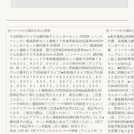
左ページから抽出された内容
右ページから抽出
寸法呼称ガラス寸法網付格子シリンダーセットJS窓枠（ノンケ
●表示価格は部材
ーシング）構成部材セット価格ドア本体呼称高内法基準hHhDH
付費、現場搬入費
シリンダーセット網付格子JS窓枠（ノンケーシング）構成部材
リンダーセットシ
セット価格ドア本体姿 図寸法呼称DWW内法基準wwドアハン
書、クリーナー内
ドル位置ガラス寸法単位mmJS窓枠（ノンケーシング）網付格
ィンプルシリンダ
子シリンダーセットドア本体構成部材セット価格寸法呼称７８
ン錠１個内部専用キ
０８３０１，８００２，０００２，２００WSHS枠（アングル
セットがあれば、
付）枠（アングル付）枠（アングル付）呼称幅078083222018エ
せん。■防犯サム
アパス勝手口ドア(井桁格子タイプ)■井桁格子タイプ防火戸仕様
本体に同梱されて
８２０７８０７５０６１３８７０８３０８００６６３１，８３
トと合わせてお使
０１，８００１，８５０．５１，６６７２，０３０２，０００
れています。●ハ
２，０５０．５１，８６７２，２３０２，２００２，２５０．
S3XABOXD(R
５２，０６７□セット価格表のJS窓枠組合せ詳細●規格表のJS
S3XABOXC(R
窓枠記号の◇部には色記号が入ります。発注の際には、ご注意
サムターン色ブラ
ください。：クリアバーチ＜例＞ ：マイルドバーチマイルド
号・価格梱包内容
バーチMW月ヶ瀬桧MWクリアバーチMWY８内観色マイルドバ
２個お客様キー３
ーチクリアバーチJS窓枠ご注意●表中記号の□には、色記号が入
ン、防犯サムター
ります。ご発注の際は、ご注意ください。（ブラック）セピア
構成部材内に組み
ブラックセピアブラック月ヶ瀬桧MWQ□網付格子記号について●
（色：ブラック）同梱
網付格子の色は、サッシ外観色に合せてご発注ください。CBブ
SZF3MG8対
ラウンT色記号サッシ外観色（月ヶ瀬桧）8CBステン
別途手配別途手配
5UX（CB−B）CBブラウンマイルドバーチMW（マイルドB）ク
す必要があります