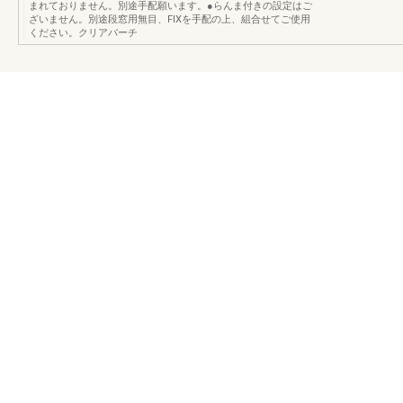
まれておりません。別途手配願います。●らんま付きの設定はご
ざいません。別途段窓用無目、FIXを手配の上、組合せてご使用
ください。クリアバーチ