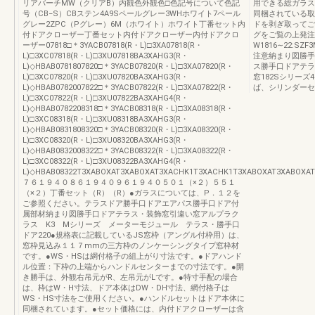
リアバーチMW（クリアB）内観色外観色□色記号について色記
用できる総ガラス
号（CB−S）CBステン4A9Sペールグレー3WHホワイト7ペール
同梱されている取
グレー2ZPC（Pグレー）6M（ホワイト）ホワイト丁番セット内
ドを剥ぎ取ってご
付ドアクローザー丁番セット内付ドアクローザー内付ドアクロ
グをご覧の上発注
ーザー07818□＊3YACB07818(R・L)□3XA07818(R・
W1816∼22:SZ
L)□3XC07818(R・L)□3XU07818BA3XAHG3(R・
注意納まり図勝手
L)◇HBAB0781807820□＊3YACB07820(R・L)□3XA07820(R・
ス勝手口ドアテラ
L)□3XC07820(R・L)□3XU07820BA3XAHG3(R・
窓182Sシリー
L)◇HBAB0782007822□＊3YACB07822(R・L)□3XA07822(R・
ば、シリンダーセ
L)□3XC07822(R・L)□3XU07822BA3XAHG4(R・
L)◇HBAB0782208318□＊3YACB08318(R・L)□3XA08318(R・
L)□3XC08318(R・L)□3XU08318BA3XAHG3(R・
L)◇HBAB0831808320□＊3YACB08320(R・L)□3XA08320(R・
L)□3XC08320(R・L)□3XU08320BA3XAHG3(R・
L)◇HBAB0832008322□＊3YACB08322(R・L)□3XA08322(R・
L)□3XC08322(R・L)□3XU08322BA3XAHG4(R・
L)◇HBAB08322T3XABOXAT3XABOXAT3XACHK1T3XACHK1T3XABOXAT3XABOXAT3XACHK1T3X
７６１９４０８６１９４０９６１９４０５０１（×２）５５１
（×２）丁番セット（R）（R）●ガラスについては、P．１２を
ご参照ください。テラスドア勝手口ドアエアパス勝手口ドア付
属部材納まり図勝手口ドアテラス・装飾窓引違い窓アルプラク
ラス K3 Mシリーズ メーターモジュール テラス・勝手口
ドア220●規格表に記載しているJS窓枠（アングル付枠用）は、
窓枠見込み１１７mmの三方枠のノンケーシングタイプ窓枠材
です。●WS・HSは網付格子の組上がり寸法です。●ドアハンド
ル位置：下枠の上端からハンドルセンターまでの寸法です。●開
き勝手は、外観右吊元がR、左吊元がLです。●特寸手配の場合
は、枠はW・H寸法、ドア本体はDW・DH寸法、網付格子は
WS・HS寸法をご使用ください。●ハンドルセットはドア本体に
同梱されています。●セット価格には、内付ドアクローザーは含