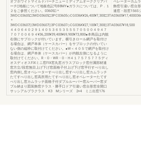
オフホワイトマイルドバーチニューミディアムオーククリアバ
ペレーターカムラ
ーチ□地板について地板色記号B8MY●ガラスについては、P．１
飾窓引違い窓台形窓
２をご参照ください。03605□＊
連窓・段窓156S
3WDC03605□3WD03605□3PC03605◇CG036K¥26,400¥7,300□3TA03605¥17,400036
＊
3WDC03607□3WD03607□3PC03607◇CG036K¥27,100¥7,300□3TA03607¥18,500
４４０６４０２９１４０５３６５３５５５７０５００４９４７
７０７００６９４¥36,200¥39,400¥69,900¥73,800●本商品は内観
右側にサブロックが付いています。横引きロール網戸を取付け
る場合は、網戸本体（ケースカバー）をサブロックの付いてい
ない側の縦枠に取付けてください。●W＜４０５で網戸を取付け
る場合は、網戸本体（ケースカバー）が内観左側になるように
取付けてください。R・O・WR・O・H４１７５７５７７５ディ
オスディオスFIXミニ窓FIX窓丸窓ガラスブロック窓付属部材連
窓方立/段窓無目上げ下げ窓面格子付上げ下げ窓平行すべり出し
窓内倒し窓オペレーターすべり出し窓すべり出し窓カムラッチ
たてすべり出し窓高所用たてすべり出し窓オペレーターたてす
べり出し窓カムラッチ面格子付ダブルルーバー窓ルーバー窓ダ
ブル納まり図装飾窓テラス・勝手口ドア引違い窓台形窓全開口
サッシアルプラクラス K3 Mシリーズ 2×4 ミニ出窓176