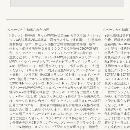
左ページから抽出された内容
右ページから抽出
HSサッシH呼称高hサッシWWSw単位mmガラス寸法サッシhサ
●表示価格は部材
ッシw内法基準内法基準姿 図ガラス寸法（外観図）ご注意構成
付費、現場搬入費
部材枠地 板本 体セット価格寸法呼称構成部材枠地 板本
品箱明細16∼1
体セット価格寸法呼称３６５５００７００呼称幅0360705内観
ク）記号・価格他2
色：クリアバーチ＜例＞ ：マイルドバーチ発注の際には、ご
宅防火戸に適合す
注意ください。８マイルドバーチMW月ヶ瀬桧MWクリアバーチ
対象商品サッシ本
MWYマイルドバーチクリアバーチセピアブラック（ブラック）
配●表中１６∼１
●表中記号の□には、色記号が入ります。ご発注の際は、ご注意
使用総ガラス厚が
ください。（マイルドB）UQ月ヶ瀬桧MWクリアバーチMW（月
る際はグレチャン
ヶ瀬桧）（クリアB）5AXCBブラウン（CB−B）マイルドバーチ
SZF3PA3NSZF3P
MW□色記号について内観色外観色CBステン（CB−S）4色記号
SZF3PA2N22：S
3ZWC7Mペールグレー2（Pグレー）P（ホワイト）ホワイト6ク
取説・認定証紙・
リアバーチMW色記号2マイルドバーチMWサッシ内観色Z3月ヶ
ク２０●ディオス
瀬桧MW●特寸手配の場合は、サッシW・H寸法をご使用くださ
一般のサッシより
い。■すべり出し窓〈カムラッチ仕様〉●横引きロール網戸の色
がありますので躯
は、サッシ内観色に合せてご発注ください。□横引きロール網戸
さ受けに取付を行
記号について□セット価格表の地板組合せ詳細地板●規格表の地
くなったりサッシ
板記号の◇部には色記号が入ります。横引きロール網戸横引き
注意WR・O・W
ロール網戸クリアバーチ●ディオス枠の色は、サッシ外観色に合
部材段窓無目連窓方
せてご発注ください。CBステン8□ディオス枠記号についてサッ
上げ下げ窓平行す
シ外観色色記号CBブラウンTペールグレーセピアブラックSホワ
窓たてすべり出し
イト9H●地板は、オプションで下記の４色が選べます。地板色
出し窓内倒し窓オ