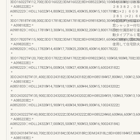
3DD16022T¥112,700□3DD16022□3DM16022□8DH085222¥50,100¥54,500¥8,100□3
２８３８１，８５
＊A085222E□＊
２８３８２，０５
A0852223◇HDLL16022¥14,800¥22,300¥25,400¥35,800¥15,10017818□
８（×２）６０９
＊
２８１（×２）６
3DD17818T¥108,000□3DD17818□3DM17818□8DH098182¥50,300¥50,100¥7,600□3
り図雨戸付引違い
＊A098182E□＊
窓シャッター付引
A0981823◇HDLL17818¥13,300¥16,300¥22,800¥32,200¥13,80017820□
子付付属部材引違
＊
動タイプアルミ電
3DD17820T¥115,900□3DD17820□3DM17820□8DH098202¥51,600¥56,100¥8,200□3
シ73納まり図42
＊A098202E□＊
使用して住宅防火
A0982023◇HDLL17820¥14,400¥17,700¥25,200¥35,400¥14,80017822□
＊
3DD17822T¥120,700□3DD17822□3DM17822□8DH098222¥53,100¥58,900¥8,700□3
＊A098222E□＊
A0982223◇HDLL17822¥16,000¥24,100¥27,400¥38,600¥15,600243182□
＊
3DD243182T¥131,400□3DD243182□3DM243182□8DH085184¥57,800¥61,100¥12,5
＊A085183E□＊
A0851833◇HDLL24318¥14,700¥18,100¥31,600¥44,500¥15,100243202□
＊
3DD243202T¥135,900□3DD243202□3DM243202□8DH085204¥59,100¥63,700¥13,1
＊A085203E□＊
A0852033◇HDLL24320¥15,900¥19,400¥34,900¥49,000¥16,100243222□
＊
3DD243222T¥140,800□3DD243222□3DM243222□8DH085224¥60,600¥66,600¥13,6
＊A085223E□＊
A0852233◇HDLL24322¥17,000¥25,500¥37,900¥53,500¥16,900243184□
＊
3DD243184T¥160,700□3DD243184□3DM24318R□3DM24318L□8DH085184¥57,800¥4
＊A085183E□＊