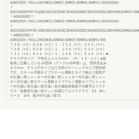
A0851833◇HDLL24318¥22,300¥27,300¥31,600¥44,500¥15,100243204□
＊
3DD243204T¥173,600□3DD243204□3DM24320R□3DM24320L□8DH085204¥59,100¥5
＊A085203E□＊
A0852033◇HDLL24320¥23,700¥29,100¥34,900¥49,000¥16,100243224□
＊
3DD243224T¥181,000□3DD243224□3DM24322R□3DM24322L□8DH085224¥60,600¥5
＊A085223E□＊
A0852233◇HDLL24322¥26,000¥40,500¥37,900¥53,500¥16,900
７３８（×２）８２８（×２）１，１５３（×２）５４２（×４）
７３８（×２）８２８（×２）１，１４６（×２）５３４（×４）
７３１（×２）８２１（×２）１，１４６（×２）５３４（×４）■
テラス戸タイプ〈下枠立上り４０mm〉（H：１８∼２２）●規
格表に記載しているJS窓枠（アングル付枠用）は、窓枠見込み
８２mm、テラス戸タイプは三方枠のケーシングタイプ窓枠材
です。スチール手動タイプスチール電動Ｅタイプ納まり図雨戸
付引違い窓シャッター付引違い窓シャッター付引違い窓シャッ
ター付引違い窓スチール電動タイプアルミ電動タイプシャッタ
ー付引違い窓引違い窓引違い窓付属部材面格子付勝手口ドアテ
ラス・装飾窓引違い窓サッシ全開口アルプラクラス K3 Mシ
リーズ 2×4 雨戸付引違い窓72