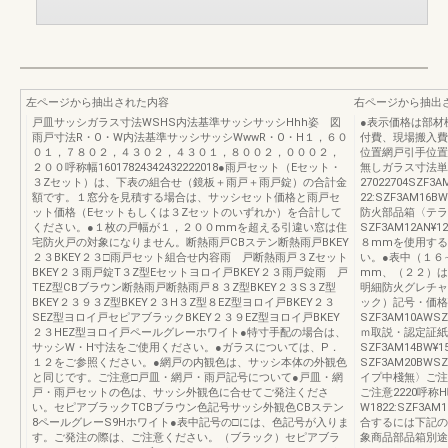
左ページから抽出された内容
右ページから抽出
戸皿サッシガラス寸法WSHS内法基準サッシサッシHhh姿 図
●表示価格は部材
雨戸寸法R・O・W内法基準サッシサッシWwwR・O・H１，６０
付費、現場搬入費
０１，７８０２，４３０２，４３０１，８００２，０００２，
位置網戸引手位置
２００呼称幅16017824342432222018●雨戸セット（Eセット・
無しガラス寸法単
３Zセット）は、下表の組合せ（鏡板＋雨戸＋雨戸錠）の合計金
27022704SZF3A
額です。１窓分を見積する場合は、サッシセット価格と雨戸セ
22:SZF3AM16BW
ット価格（Eセットもしくは３Zセットのいずれか）を合計して
防火部品箱〈テラ
ください。●１枚の戸幅が１，２００mmを超える引違い窓は住
SZF3AM12AN¥1
宅防火戸の対象になりません。断熱雨戸CBステン断熱雨戸BKEY
８mmを使用する
２３BKEY２３□雨戸セット組合せ内容雨 戸断熱雨戸３Zセット
い。●表中（１６
BKEY２３雨戸錠T３Z型Eセットヨロイ戸BKEY２３雨戸錠雨 戸
mm、（２２）は
TEZ型CBブラウン断熱雨戸断熱雨戸８３Z型BKEY２３S３Z型
明細防火グレチャ
BKEY２３９３Z型BKEY２３H３Z型８EZ型ヨロイ戸BKEY２３
ック）記号・価格¥1
SEZ型ヨロイ戸セピアブラックBKEY２３９EZ型ヨロイ戸BKEY
SZF3AM10AWSZF
２３HEZ型ヨロイ戸ペールグレーホワイト●特寸手配の場合は、
ｍ取説・認定証紙・
サッシW・H寸法をご使用ください。●ガラスについては、P．
SZF3AM14BW¥15
１２をご参照ください。●網戸の内観色は、サッシ本体の外観色
SZF3AM20BWS
と同じです。ご注意□戸皿・網戸・雨戸記号について●戸皿・網
イプ中棧無〉ご注意22
戸・雨戸セットの色は、サッシ外観色に合せてご発注くださ
ご注意2220呼称
い。セピアブラックTCBブラウン色記号サッシ外観色CBステン
W1822:SZF3A
8ペールグレーS9Hホワイト●表中記号の□には、色記号が入りま
合するには下記の
す。ご発注の際は、ご注意ください。（ブラック）セピアブラ
象商品部品箱別途