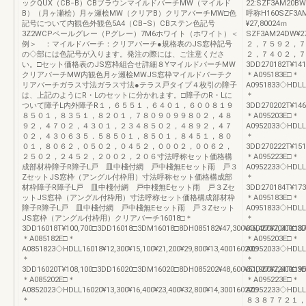
ックQUX（CB−B）CBブラウンマイルドバーチMW（マイルド
22:SZF3AM20BW
B）（月ヶ瀬桧）月ヶ瀬桧MW（クリアB）クリアバーチMW□色
呼称H160SZF3AM
記号について内観色外観色5A4（CB−S）CBステン色記号
¥27,80024ｍ
3Z2WCPペールグレー（Pグレー）7M6ホワイト（ホワイト）＜
SZF3AM24DW¥27
例＞ ：マイルドバーチ：クリアバーチ●規格表のJS窓枠記号
２，７５９２，７
の◇部には色記号が入ります。発注の際には、ご注意くださ
２，７４０２，７０
い。□セット価格表のJS窓枠組合せ詳細８YマイルドバーチMW
3DD270182T¥141
クリアバーチMW内観色月ヶ瀬桧MWJS窓枠マイルドバーチク
＊A095183E□＊
リアバーチガラス寸法ガラス寸法●テラス戸タイプ４枚引の障子
A0951833◇HDLL27
は、上記のようにR・Lのセットに分かれます。□障子のR・Lに
＊
ついて障子L内外障子R１，６５５１，６４０１，６００８１９
3DD270202T¥146
８５０１，８３５１，８２０１，７８０９０９９８０２，４８
＊A095203E□＊
９２，４７０２，４３０１，２３４８５０２，４８９２，４７
A0952033◇HDLL27
０２，４３０６３５．５８５０１，８５０１，８４５１，８０
＊
０１，８０６２，０５０２，０４５２，０００２，００６２，
3DD270222T¥151
２５０２，２４５２，２００２，２０６寸法呼称セット価格構
＊A095223E□＊
成部材枠障子R障子L戸 皿中棧付網 戸中棧無Eセット雨 戸３
A0952233◇HDLL27
ZセットJS窓枠（アングル付枠用）寸法呼称セット価格構成部
＊
材枠障子R障子L戸 皿中棧付網 戸中棧無Eセット雨 戸３Zセ
3DD270184T¥173
ットJS窓枠（アングル付枠用）寸法呼称セット価格構成部材枠
＊A095183E□＊
障子R障子L戸 皿中棧付網 戸中棧無Eセット雨 戸３Zセット
A0951833◇HDLL27
JS窓枠（アングル付枠用）クリアバーチ16018□＊
＊
3DD16018T¥100,700□3DD16018□3DM16018□8DH085182¥47,300¥46,400¥7,000□3
3DD270204T¥187
＊A085182E□＊
＊A095203E□＊
A0851823◇HDLL16018¥12,300¥15,100¥21,200¥29,800¥13,40016020□
A0952033◇HDLL27
＊
＊
3DD16020T¥108,100□3DD16020□3DM16020□8DH085202¥48,600¥51,900¥7,600□3
3DD270224T¥195
＊A085202E□＊
＊A095223E□＊
A0852023◇HDLL16020¥13,300¥16,400¥23,400¥32,800¥14,30016022□
A0952233◇HDLL27
＊
８３８７７２１，