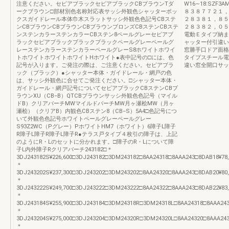
注意ください。セピアブラックセピアブラックCBブラウンTダ
W16∼18:SZF3AM
ークブラウン□部材別色名称対応表サッシ外観色シャッターボッ
８３８７７２１，
クスガイドレール本体巾木スラットサッシ外観色色記号CBステ
２８３８１，８５
ンCBブラウンCBブラウンCBブラウンブロンズCBステンCBステ
２８３８２，０５
ンステンカラーステンカラーCBステン8ペールグレーセピアブ
電動Ｅタイプ納ま
ラックセピアブラックブラックブラックペールグレーペールグ
ャッター付引違い
レーステンカラーステンカラーペールグレーS8ホワイトホワイ
窓勝手口ドア面格
トホワイトホワイトホワイトHホワイト●表中記号の□には、色
タイプスチール電
記号が入ります。ご発注の際は、ご注意ください。セピアブラ
違い窓全開口サッシ
ック（ブラック）●シャッター本体・ガイドレール・網戸の色
は、サッシ外観色に合せてご発注ください。□シャッター本体・
ガイドレール・網戸記号についてセピアブラックCBステンCBブ
ラウンXU（CB−B）QTCBブラウンサッシ外観色色記号（マイル
ドB）クリアバーチMWマイルドバーチMW月ヶ瀬桧MW（月ヶ
瀬桧）（クリアB）内観色CBステン8（CB−S）5A4□色記号につ
いて外観色色記号ホワイトペールグレーペールグレー
S93Z2WC（Pグレー）PホワイトHM7（ホワイト）6障子L障子
R障子L障子R障子L障子R●テラス戸タイプ４枚引の障子は、上記
のようにR・Lのセットに分かれます。□障子のR・Lについて障
子L内外障子Rクリアバーチ243182□＊
3DJ243182S¥226,600□3DJ243182□3DM243182□8AA24318□8AAA243□8DAB18¥78,90
＊
3DJ243202S¥237,300□3DJ243202□3DM243202□8AA24320□8AAA243□8DAB20¥80,70
＊
3DJ243222S¥249,700□3DJ243222□3DM243222□8AA24322□8AAA243□8DAB22¥83,30
＊
3DJ243184S¥255,900□3DJ243184□3DM24318R□3DM24318L□8AA24318□8AAA243□8D
＊
3DJ243204S¥275,000□3DJ243204□3DM24320R□3DM24320L□8AA24320□8AAA243□8D
＊