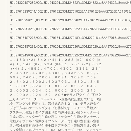
3DJ243224S¥289,900□3DJ243224□3DM24322R□3DM24322L□8AA24322□8AAA243□8D
＊
3DJ270182S¥244,100□3DJ270182□3DM270182□8AA27018□8AAA270□8DAB18¥85,20
＊
3DJ270202S¥255,800□3DJ270202□3DM270202□8AA27020□8AAA270□8DAB20¥87,20
＊
3DJ270222S¥269,000□3DJ270222□3DM270222□8AA27022□8AAA270□8DAB22¥90,00
＊
3DJ270184S¥275,900□3DJ270184□3DM27018R□3DM27018L□8AA27018□8AAA270□8D
＊
3DJ270204S¥296,400□3DJ270204□3DM27020R□3DM27020L□8AA27020□8AAA270□8D
＊
3DJ270224S¥312,600□3DJ270224□3DM27022R□3DM27022L□8AA27022□8AAA270□8D
１，１５３（×２）５４２（×４）１，２８８（×２）６０９（×
４）１，１４６（×２）５３４（×４）１，２８１（×２）６０２
（×４）２，４８９２，４７０２，４３０２，３３３１，２３４
２，４８９２，４７０２，４３０２，３３３６３５．５２，７
５９２，７４０２，７００２，６０３１，３６９２，７５９
２，７４０２，７００２，６０３７０３１，８５０１，８４５
１，８００１，８２４．５１，８０６２，０５０２，０４５
２，０００２，０２４．５２，００６２，２５０２，２４５
２，２００２，２２４．５２，２０６■テラス戸タイプ〈下枠立
上り４０mm〉（H：１８∼２２）●規格表に記載しているJS窓
枠（アングル付枠用）は、窓枠見込み８２mm、テラス戸タイ
プは三方枠のケーシングタイプ窓枠材です。スチール手動タイ
プスチール電動Ｅタイプ納まり図雨戸付引違い窓シャッター付
引違い窓シャッター付引違い窓シャッター付引違い窓スチール
電動タイプアルミ電動タイプシャッター付引違い窓引違い窓引
違い窓付属部材面格子付勝手口ドアテラス・装飾窓引違い窓サ
ッシ全開口アルプラクラス K3 Mシリーズ 2×4 シャッター