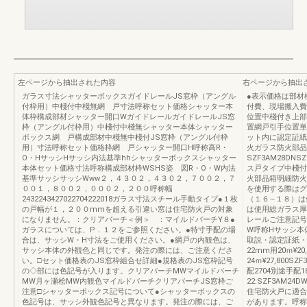
左ページから抽出された内容
右ページから抽出
ガラス寸法シャッターボックスガイドレールJS窓枠（アングル
●表示価格は部材
付枠用）中棧付中棧無網 戸寸法呼称セット価格シャッター本
付費、現場搬入費
体枠構成部材シャッター開口WガイドレールガイドレールJS窓
位置中棧付き上部
枠（アングル付枠用）中棧付中棧無シャッター本体シャッター
置網戸引手位置単位m
ボックス網 戸構成部材中棧無中棧付JS窓枠（アングル付枠
ット内に認定証紙
用）寸法呼称セット価格枠網 戸シャッター開口H呼称高R・
火ガラス防火部品
O・HサッシHサッシ内法基準hhシャッターボックスシャッター
SZF3AM28DNS
本体セット価格寸法呼称構成部材枠WSHS姿 図R・O・W内法
ス戸タイプ中棧付
基準サッシサッシWww２，４３０２，４３０２，７００２，７
火部品箱明細防火
００１，８００２，０００２，２００呼称幅
を使用する際はグ
2432243427022704222018ガラス寸法スチール手動タイプ●１枚
（１６∼１８）は
の戸幅が１，２００mmを超える引違い窓は住宅防火戸の対象
は使用総ガラス厚
になりません。：クリアバーチ＜例＞ ：マイルドバーチY８●
レールご注意記号
ガラスについては、P．１２をご参照ください。●特寸手配の場
W呼称Hサッシ本体SZF
合は、サッシW・H寸法をご使用ください。●網戸の内観色は、
取説・認定証紙・ガ
サッシ本体の外観色と同じです。発注の際には、ご注意くださ
22mm用20ｍ¥20,
い。□セット価格表のJS窓枠組合せ詳細●規格表のJS窓枠記号
24ｍ¥27,800
の◇部には色記号が入ります。クリアバーチMWマイルドバーチ
配2704別途手配18
MW月ヶ瀬桧MW内観色マイルドバーチクリアバーチJS窓枠ご
22:SZF3AM24DW
注意□シャッターボックス記号について●シャッターボックスの
住宅防火戸に適合
色記号は、サッシ外観色記号と異なります。発注の際には、ご
があります。呼称