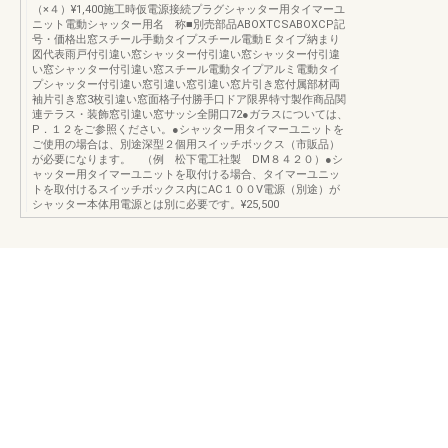
（×４）¥1,400施工時仮電源接続プラグシャッター用タイマーユ
ニット電動シャッター用名 称■別売部品ABOXTCSABOXCP記
号・価格出窓スチール手動タイプスチール電動Ｅタイプ納まり
図代表雨戸付引違い窓シャッター付引違い窓シャッター付引違
い窓シャッター付引違い窓スチール電動タイプアルミ電動タイ
プシャッター付引違い窓引違い窓引違い窓片引き窓付属部材両
袖片引き窓3枚引違い窓面格子付勝手口ドア限界特寸製作商品関
連テラス・装飾窓引違い窓サッシ全開口72●ガラスについては、
P．１２をご参照ください。●シャッター用タイマーユニットを
ご使用の場合は、別途深型２個用スイッチボックス（市販品）
が必要になります。 （例 松下電工社製 DM８４２０）●シ
ャッター用タイマーユニットを取付ける場合、タイマーユニッ
トを取付けるスイッチボックス内にAC１００V電源（別途）が
シャッター本体用電源とは別に必要です。¥25,500