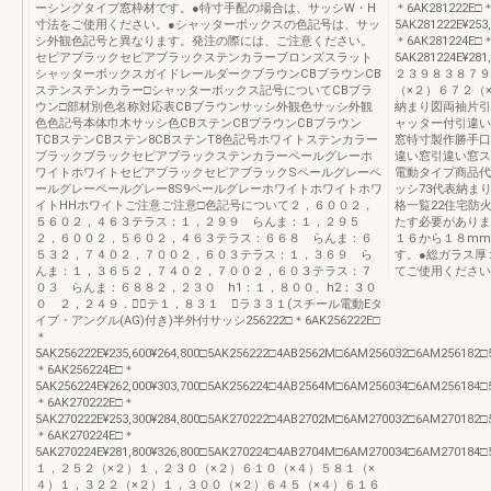
ーシングタイプ窓枠材です。●特寸手配の場合は、サッシW・H
＊6AK281222E□
寸法をご使用ください。●シャッターボックスの色記号は、サッ
5AK281222E¥253
シ外観色記号と異なります。発注の際には、ご注意ください。
＊6AK281224E□
セピアブラックセピアブラックステンカラーブロンズスラット
5AK281224E¥281
シャッターボックスガイドレールダークブラウンCBブラウンCB
２３９８３８７９
ステンステンカラー□シャッターボックス記号についてCBブラ
（×２）６７２（
ウン□部材別色名称対応表CBブラウンサッシ外観色サッシ外観
納まり図両袖片引
色色記号本体巾木サッシ色CBステンCBブラウンCBブラウン
ャッター付引違い
TCBステンCBステン8CBステンT8色記号ホワイトステンカラー
窓特寸製作勝手口
ブラックブラックセピアブラックステンカラーペールグレーホ
違い窓引違い窓ス
ワイトホワイトセピアブラックセピアブラックSペールグレーペ
電動タイプ商品代
ールグレーペールグレー8S9ペールグレーホワイトホワイトホワ
ッシ73代表納まり
イトHHホワイトご注意ご注意□色記号について２，６００２，
格一覧22住宅防
５６０２，４６３テラス：１，２９９ らんま：１，２９５
たす必要がありま
２，６００２，５６０２，４６３テラス：６６８ らんま：６
１６から１８mm
５３２，７４０２，７００２，６０３テラス：１，３６９ ら
す。●総ガラス厚
んま：１，３６５２，７４０２，７００２，６０３テラス：７
てご使用ください
０３ らんま：６８８２，２３０ h1：１，８００、h2：３０
０ ２，２４９．５⃝テ１，８３１ ⃝ラ３３１(スチール電動Eタ
イプ・アングル(AG)付き)半外付サッシ256222□＊6AK256222E□
＊
5AK256222E¥235,600¥264,800□5AK256222□4AB2562M□6AM256032□6AM256182□5AM
＊6AK256224E□＊
5AK256224E¥262,000¥303,700□5AK256224□4AB2564M□6AM256034□6AM256184□5AM
＊6AK270222E□＊
5AK270222E¥253,300¥284,800□5AK270222□4AB2702M□6AM270032□6AM270182□5AM
＊6AK270224E□＊
5AK270224E¥281,800¥326,800□5AK270224□4AB2704M□6AM270034□6AM270184□5AM
１，２５２（×２）１，２３０（×２）６１０（×４）５８１（×
４）１，３２２（×２）１，３００（×２）６４５（×４）６１６