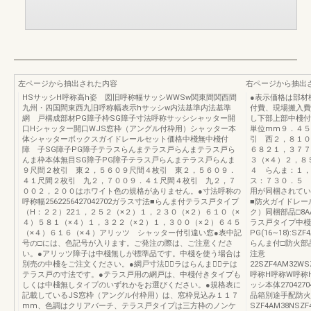
左ページから抽出された内容
右ページから抽出
HSサッシH呼称高h姿 図旧呼称幅サッシWWSw関東間関西間
●表示価格は部材
九州・四国間東西九旧呼称幅表示hサッシw内法基準内法基準
付費、現場搬入費
網 戸構成部材PG障子枠SG障子寸法呼称サッシシャッター開
し下部上部中棧付
口Hシャッター開口WJS窓枠（アングル付枠用）シャッター本
単位mm９．４５
体シャッターボックスガイドレールセット価格中棧無中棧付
引 西２，８１０2
障 子SG障子PG障子テラスらんまテラス戸らんまテラス戸ら
６８２１，３７７
んま枠本体無目SG障子PG障子テラス戸らんまテラス戸らんま
３（×４）２，８
９尺間２枚引 東２，５６０９尺間４枚引 東２，５６０９．
４ らんま：１，
４１尺間２枚引 九２，７００９．４１尺間４枚引 九２，７
ス：７３０．５ らん
００２，２００はホワイト色の規格がありません。●寸法呼称の
用が同梱されてい
呼称幅2562256427042702ガラス寸法■らんま付テラス戸タイプ
■防火ガイドレー
（H：２２）22１，２５２（×２）１，２３０（×２）６１０（×
ク）同梱部品□8AA
４）５８１（×４）１，３２２（×２）１，３００（×２）６４５
ラス戸タイプ中棧
（×４）６１６（×４）アリッツ シャッター付引違い窓●表中記
PG(16∼18):SZF
号の□には、色記号が入ります。ご発注の際は、ご注意くださ
らんま付□防火部品
い。●アリッツ障子は中棧無しが標準品です。中棧を使う場合は
注意
別売の中棧をご注文ください。●網戸寸法の⃝ラはらんま、⃝テは
22SZF4AM32WSZ
テラス戸の寸法です。●テラス戸用の網戸は、中棧付きタイプも
呼称H呼称W呼称
しくは中棧無しタイプのいずれかをお選びください。●規格表に
ッシ本体270427
記載しているJS窓枠（アングル付枠用）は、窓枠見込み１１７
品箱別途手配防火
mm、色調はクリアバーチ、テラス戸タイプは三方枠のノンケ
SZF4AM38NSZF4