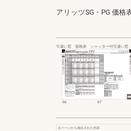
アリッツSG・PG 価格表_20
引違い窓 規格表 シャッター付引違い窓
66
67
左ページから抽出された内容