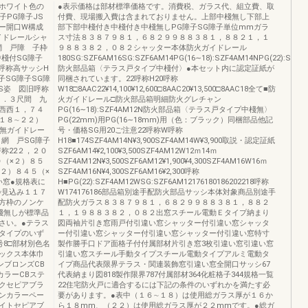
ホワイト色の
●表示価格は部材標準価格です。消費税、ガラス代、組立費、取
子PG障子JS
付費、現場搬入費は含まれておりません。上部中棧無し下部上
ー開口W構成
部下部中棧付き中棧付き中棧無しPG障子SG障子単位mmガラ
イドレールシャ
ス寸法８３８７９８１，６８２９９８８３８１，８８２１，１
網 戸障 子枠
９８８３８２，０８２シャッター本体防火ガイドレール
棧付SG障子
180SG:SZF6AM16SG:SZF6AM14PG(16∼18):SZF4AM14NPG(22):SZF4
呼称高サッシH
防火部品箱〈テラス戸タイプ中棧付〉●本セット内に認定証紙が
子SG障子SG障
同梱されています。22呼称H20呼称
S姿 図旧呼称
W18□8AAC22¥14,100¥12,600□8AAC20¥13,500□8AAC18全て■防
６．３尺間 九
火ガイドレール□防火部品箱明細防火グレチャン
西西１，７４
PG(16∼18):SZF4AM12N防火部品箱〈テラス戸タイプ中棧無〉
H：１８∼２２）
PG(22mm)用PG(16∼18mm)用（色：ブラック）同梱部品他記
棧無ガイドレー
号・価格SG用20ご注意22呼称W呼称
網 戸SG障子
H18■174SZF4AM14N¥3,900SZF4AM14W¥3,900取説・認定証紙
称22２，２０
SZF6AM14¥2,100¥3,500SZF4AM12W12ｍ14ｍ
０（×２）８５
SZF4AM12N¥3,500SZF6AM12¥1,900¥4,300SZF4AM16W16ｍ
×２）８４５（×
SZF4AM16N¥4,300SZF6AM16¥2,300呼称
い窓●規格表に
H■PG(22):SZF4AM12WSG:SZF6AM12176180186202218呼称
枠見込み１１７
W174176186部品箱別途手配防火部品サッシ本体対象商品別途手
方枠のノンケ
配防火ガラス８３８７９８１，６８２９９８８３８１，８８２
棧無しが標準品
１，１９８８３８２，０８２出窓スチール電動Ｅタイプ納まり
さい。●テラス
図両袖片引き窓雨戸付引違い窓シャッター付引違い窓シャッタ
タイプのいず
ー付引違い窓シャッター付引違い窓シャッター付引違い窓特寸
号8□部材別色名
製作勝手口ドア面格子付付属部材片引き窓3枚引違い窓引違い窓
ックス本体巾
引違い窓スチール手動タイプスチール電動タイプアルミ電動タ
ンブロンズCB
イプ商品代表限界テラス・関連装飾窓引違い窓全開口サッシ67
カラーCBステ
代表納まり図818製作限界787付属部材364化粧格子344規格一覧
クセピアブラ
22住宅防火戸に適合するには下記の条件のいずれかを満たす必
ンカラーペー
要があります。●表中（１６∼１８）は使用総ガラス厚が１６か
イトセピアブ
ら１８mm、（２２）は使用総ガラス厚が２２mmです。●総ガ