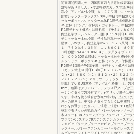
関東間関西間九州・四国間東西九旧呼称幅表示は
規格がありません。●寸法呼称のガラス寸法SG障
窓枠（アングル付枠用）６．２７尺間 シャッタ
部材シャッターボックスSG障子中棧付中棧無ガ
ッターボックスシャッター本体PG障子構成部材
JS窓枠（アングル付枠用）ガイドレール中棧無中
PG障子セット価格寸法呼称網 戸HS１，８００
内法基準サッシシャッター開口HhhPG障子PG障
子シャッター本体枠障 子寸法呼称セット価格W
幅サッシWサッシ内法基準ww６．１２５尺間 
１，７６０九６．３尺間 １，８６０１，８０５
０呼称幅17417618018618■テラス戸タイプ（
２，０００20構成部材シャッター本体中棧付中
ルシャッターボックスJS窓枠（アングル付枠用）
PG障子SG障子PG障子障 子枠セット価格寸法呼
０ガラス寸法SG障子PG障子８２０（×２）８３
２（×２）８８０（×２）８１２（×２）８２２（
２）８７２（×２）アリッツ シャッター付引違
記載しているJS窓枠（アングル付枠用）は、窓
mm、色調はクリアバーチ、テラス戸タイプは三
ーシングタイプ窓枠材です。●アリッツ障子は中
です。中棧を使う場合は別売の中棧をご注文くだ
戸用の網戸は、中棧付きタイプもしくは中棧無し
れかをお選びください。ご注意ご注意S8HT色記
称対応表サッシ外観色ガイドレールシャッターボ
木スラットCBブラウンダークブラウンCBブラウ
ブラウンCBステンCBステンステンカラーステン
ンセピアブラックブラックセピアブラックブラッ
ックペールグレーステンカラーペールグレーステ
ルグレーホワイトホワイトホワイトホワイトホワ