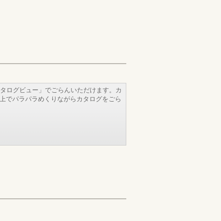
タログビュー」でごらんいただけます。カ
b上でパラパラめくりながらカタログをごら