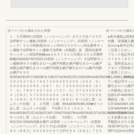
左ページから抽出された内容
右ページから抽出
１．５尺間WSJS窓枠（ノンケーシング）ガラス寸法７００寸
●表示価格は部材
法呼称サッシ価格JS窓枠（ノンケーシング）JS窓枠（ノンケー
付費、現場搬入費
シング）５００呼称高hhサッシHHS３００サッシ内法基準サッ
位mm●表中記号
シ価格寸法呼称サッシ価格寸法呼称（外観図）姿 図内法基準
ご注意ください。
サッシサッシW旧呼称幅ww３６５７４０３尺間６００２尺間呼
ブラック色記号C
称幅036060074070503JS窓枠（ノンケーシング）寸法呼称サッ
５７６５７８５７
シ価格09９００横引きロール網戸内開き網戸横引きロール網戸
は、窓枠見込み１
内開き網戸横引きロール網戸内開き網戸横引きロール網戸内開
グタイプ窓枠材で
き網戸６９０
ご使用ください。
06903603□5PC03603¥18,100□5TA03603□5SC036038HAAB03603¥12,400¥7,300¥4,2
す。（ ）内寸法
２９２５２７６１７６６７４０５３６５３５５（３５２．５）
ウン色記号サッシ
６４０６００５９０（５８７．５）７３０６９０６８０（６７
横引きロール網戸
７．５）７８０７４０７３０（７２７．５）３７０３００２９
シ外観色に合せてご
４（２８２）５７０５００４９４（４８２）７７０７００６９
証紙SZF4AM3
４（６８２）９７０９００８９４（８８２）すべり出し窓〈カ
梱部品（色：ブラッ
ムラッチ仕様〉２．４尺間〈入隅〉8HAAB06903¥5,400■すべり
SZF4AM2N¥1,60
出し窓〈カムラッチ仕様〉 PG用３５５（３５２．５）
SZF4AM4N¥1,
8HAAB03607□5TA03607□6PC03607036078HAAB03605□5TA03605□6PC036050360
H0305呼称W0
すべり出し窓〈カムラッチ仕様〉 SG用１．５尺間
たす必要がありま
WS□5SC03605内開き網戸JS窓枠（ノンケーシング）JS窓枠
手配防火ガラス別
（ノンケーシング）ガラス寸法JS窓枠（ノンケーシング）09８
069074PG(16∼1
９４（８８２）９００９００９７０07６９４（６８２）７００
用PG(22mm)用