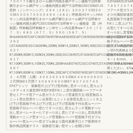
７００７７０横引きロール網戸内開き網戸サッシ価格寸法呼称
SZF6AM2SZF6A
横引きロール網戸サッシ価格内開き網戸寸法呼称□5SC03607JS
７６５７２５７４
窓枠（ノンケーシング）２９４（２８２）３００３７０03３０
フアーチ窓ガラス
０05５００５７０５００４９４（４８２）呼称高HSサッシHhh
オス付属部材連窓
サッシ内法基準横引きロール網戸横引きロール網戸寸法呼称サ
丸窓面格子付連窓
ッシ価格内開き網戸□5SC03603寸法呼称サッシ価格姿 図（外
FIXミニ窓上げ
観図）呼称幅旧呼称幅サッシWサッシ内法基準ww７３０（７２
出窓たてすべり出
７．５）６８０（６７７．５）５９０（５８７．５）
すべり出し窓電動
8HAAB06907□6PC06907069078HAAB06905□6PC06905069058HAAB06903□6PC069
納まり図特寸製作
２９２
格子付ルーバー窓
□5TA06009□5SC06009¥6,200¥8,300¥14,200¥21,900¥5,900□5SC06007□5TA06007¥7,
窓ダブル商品代表
５２７
シ551代表納まり
¥7,000¥8,800¥15,500¥24,200¥6,000□5SC06907□5TA06907□6PC06005060058HAAB0
面格子620化粧
６１７
６∼１８mm、（
¥7,100¥9,300¥16,100¥25,700¥6,2008HAAB07407□5SC07407□5TA074078HAAB0740
ガラス厚１８mm
６６７
用ください。61
¥7,100¥9,800¥16,100¥27,100¥6,200□6PC0740507405□6PC0740307403¥5,400¥15,20
体（ケースカバー
２．４尺間〈入隅〉４０５３６５３６５036６４０６００６００
い。
２尺間060３尺間７３０６９０６９０069７８０７４０７４０
074アリッツ 装飾窓片上げ下げ窓内倒し窓すべり出し窓カムラ
ッチディオス連窓用FIX窓FIX窓FIXミニ窓付属部材ハーフアーチ
窓セミアーチ窓アール窓ガラスブロック窓連窓方立/段窓無目ユ
ニット窓出窓用サッシ台形窓/ユニット台形窓丸窓ユニット片上
げ下げ窓面格子付上げ下げ窓上げ下げ窓面格子付出窓ルーバー
窓面格子付ルーバー窓たてすべり出し窓カムラッチ電動すべり
出し窓オペレーターたてすべり出し窓たてすべり出し窓高所用
電動オーニング窓オーニング窓電動ルーバー窓面格子付ダブル
ルーバー窓ルーバー窓ダブル納まり図代表勝手口ドア限界特寸
製作商品関連テラス・装飾窓引違い窓サッシ全開口550