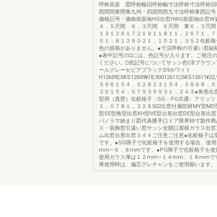
呼称高姿 図呼称幅旧呼称幅寸法呼称寸法呼称旧
西間関東間東九州・四国間西九寸法呼称東西記号
価格記号・価格前面袖HG出窓HWG前面袖出窓W
４．５尺間 ６．３尺間 ６尺間 東６．３尺間
１３１２６１７２１９１１８１１，２６７１，７
５１，８１２９０２１，１０２１，３５２化粧格
色の規格がありません。●寸法呼称の引違い窓縦
●表中記号の□には、色記号が入ります。ご発注
ください。□色記号についてサッシ色CBブラウンT
ールグレーセピアブラックS9ホワイト
H12609□5KS12609¥18,90012611□5KS12611¥22,
５９６１５４．５２８２３１５４．５８６８．５
２０１５４．５７９３９９３１，２４３●角形出窓
型用（真壁）化粧格子〈SG・PG共通〉アリッツ
１，０７８１，３２８502出窓付属部材MY型MD
型SE型角型出窓KH型VE型台形出窓DE型台形出
パノラマ納まり図代表勝手口ドア限界特寸製作商
ス・装飾窓引違い窓サッシ全開口屋根ガラス出窓
ム出窓台形出窓３４４ご注意ご注意●化粧格子は
です。●SG障子で化粧格子を使用する場合、使
mm∼６．８mmです。●PG障子で化粧格子を使
使用ガラス厚は１２mm∼１４mm、１８mmで
厚使用時は、偏芯グレチャンをご使用願います。