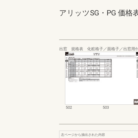
アリッツSG・PG 価格表_20
出窓 規格表 化粧格子／面格子／出窓用
502
503
左ページから抽出された内容