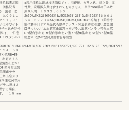
呼称幅表示関
●表示価格は部材標準価格です。消費税、ガラス代、組立費、取
・価格記号・
付費、現場搬入費は含まれておりません。単位mm横格子本数
姿 図姿 図
東９尺間 ２６３２，６３０
 九０９１１
26309□5KS2630926311□5KS2631126313□5KS26313６０９１
２１１，９１
５４．５２２３４¥32,600¥36,500¥41,000503出窓納まり図特寸
子はホワイト
製作勝手口ドア商品代表限界テラス・関連装飾窓引違い窓全開
格子本数色記号
口サッシスリム出窓三角出窓屋根ガラス出窓パノラマ弓形出窓
の際は、ご注意
DH型台形出窓DE型台形出窓VE型KH型角型出窓SE型MK型角型
CBステン8ペ
出窓MD型MY型付属部材台形出窓
90012613□5KS12613¥25,80017209□5KS17209¥21,40017211□5KS17211¥26,20017213□5KS
１５４．５９
KH型用■KH
 出窓８７８
型角型出窓MK
窓DH型弓形出窓
品関連テラ
三角出窓スリ
室内側取付専用
用ガラス厚は３
用する場合、
す。 １８mm