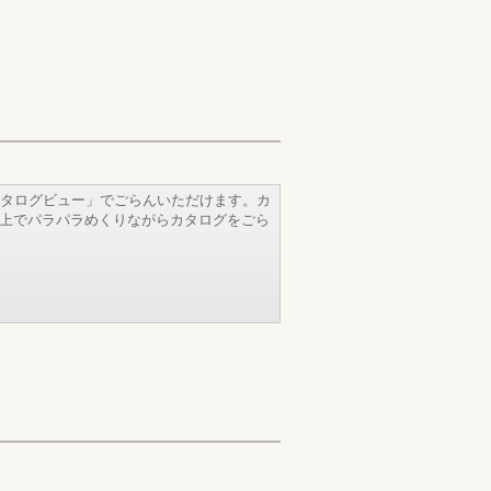
タログビュー」でごらんいただけます。カ
b上でパラパラめくりながらカタログをごら