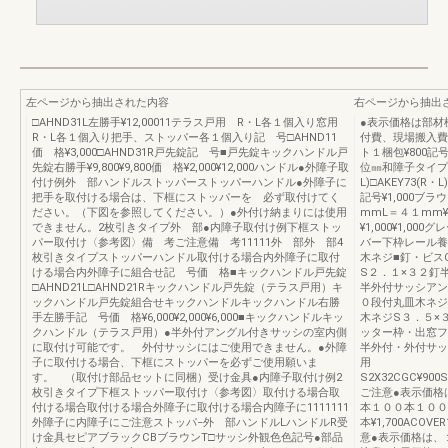
左ページから抽出された内容
右ページから抽出
□AHND31L左勝手¥12,00011テラス戸用 R・L各１個入り窓用
●表示価格は部材
R・L各１個入り把手、ストッパー各１個入り記 号□AHND11
付費、現場搬入費は
価 格¥3,000□AHND31R戸先錠記 号■戸先錠キックハンドル戸
ト１梱包¥800
先錠右勝手¥9,800¥9,800価 格¥2,000¥12,000ハンドル●外障子取
位㎜和障子タイプ（外
付け例外 部ハンドルストッパーストッパーハンドル●外障子に
L)□AKEY73(R・
把手を取付ける場合は、下框にストッパーを 必ず取付けてく
記号¥1,000ブラウ
ださい。（下図を参照してください。）●外付け納まりには使用
mmL＝４１mm¥1
できません。2枚引きタイプ外 部●内障子取付け例下框ストッ
¥1,000¥1,0
パー取付け〈参考図〉備 考ご注意備 考11111外 部外 部4
バー下枠レール養
枚引きタイプストッパーハンドル取付ける場合内外障子に取付
木ネジ■釘・ビス
ける場合内外障子に組合せ記 号価 格■キックハンドル戸先錠
S２．１×３２釘
□AHND21L□AHND21Rキックハンドル戸先錠（テラス戸用）キ
半外付サッシアン
ックハンドル戸先錠組合せキックハンドルキックハンドル右勝
０段付丸皿木ネジ
手左勝手記 号価 格¥6,000¥2,000¥6,000■キックハンドルキッ
木ネジS３．５×
クハンドル（テラス戸用）●半外付アングル付きサッシの室内側
ッター枠・出窓フ
に取付け可能です。 外付サッシにはご使用できません。●外障
半外付・外付サッ
子に取付ける場合、下框にストッパーを必ずご使用願いま
用
す。 （取付け部品セットに同梱）受け金具●内障子取付け例2
S2X32CGC¥900S
枚引きタイプ下框ストッパー取付け〈参考図〉取付ける場合取
ご注意●表示価格
付ける場合取付ける場合外障子に取付ける場合内障子に1111111
本１００本１００
外障子に内障子にご注意ストッパ−外 部ハンドルLハンドルR受
本¥1,700ACOVER
け金具セピアブラックCBブラウンT□サッシ外観色色記号●部品
意●表示価格は、