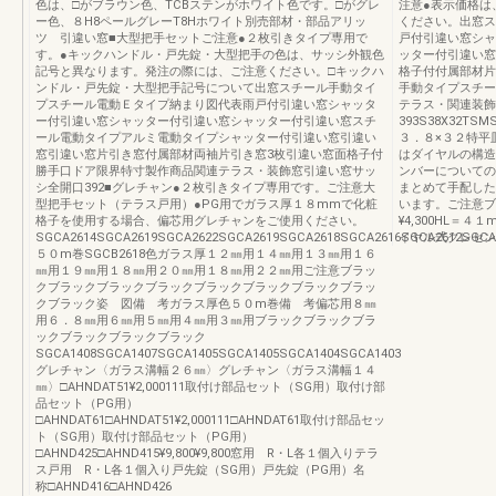
色は、□がブラウン色、TCBステンがホワイト色です。□がグレ
注意●表示価格は
ー色、８H8ペールグレーT8Hホワイト別売部材・部品アリッ
ください。出窓ス
ツ 引違い窓■大型把手セットご注意●２枚引きタイプ専用で
戸付引違い窓シャ
す。●キックハンドル・戸先錠・大型把手の色は、サッシ外観色
ッター付引違い窓
記号と異なります。発注の際には、ご注意ください。□キックハ
格子付付属部材片
ンドル・戸先錠・大型把手記号について出窓スチール手動タイ
手動タイプスチー
プスチール電動Ｅタイプ納まり図代表雨戸付引違い窓シャッタ
テラス・関連装飾
ー付引違い窓シャッター付引違い窓シャッター付引違い窓スチ
393S38X32TSM
ール電動タイプアルミ電動タイプシャッター付引違い窓引違い
３．８×３２特平
窓引違い窓片引き窓付属部材両袖片引き窓3枚引違い窓面格子付
はダイヤルの構造
勝手口ドア限界特寸製作商品関連テラス・装飾窓引違い窓サッ
ンバーについての
シ全開口392■グレチャン●２枚引きタイプ専用です。ご注意大
まとめて手配した
型把手セット（テラス戸用）●PG用でガラス厚１８mmで化粧
います。ご注意ブラウ
格子を使用する場合、偏芯用グレチャンをご使用ください。
¥4,300HL＝４
SGCA2614SGCA2619SGCA2622SGCA2619SGCA2618SGCA2616SGCA2612SGCA
イヤル式クレセン
５０m巻SGCB2618色ガラス厚１２㎜用１４㎜用１３㎜用１６
㎜用１９㎜用１８㎜用２０㎜用１８㎜用２２㎜用ご注意ブラッ
クブラックブラックブラックブラックブラックブラックブラッ
クブラック姿 図備 考ガラス厚色５０m巻備 考偏芯用８㎜
用６．８㎜用６㎜用５㎜用４㎜用３㎜用ブラックブラックブラ
ックブラックブラックブラック
SGCA1408SGCA1407SGCA1405SGCA1405SGCA1404SGCA1403
グレチャン〈ガラス溝幅２６㎜〉グレチャン〈ガラス溝幅１４
㎜〉□AHNDAT51¥2,000111取付け部品セット（SG用）取付け部
品セット（PG用）
□AHNDAT61□AHNDAT51¥2,000111□AHNDAT61取付け部品セッ
ト（SG用）取付け部品セット（PG用）
□AHND425□AHND415¥9,800¥9,800窓用 R・L各１個入りテラ
ス戸用 R・L各１個入り戸先錠（SG用）戸先錠（PG用）名
称□AHND416□AHND426