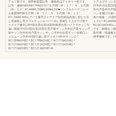
アルミ製です。W呼称姿図記号・価格色はアイボリー色です。
ドア上げサッシダ
記号・価格HBDAW17HBDCS17６尺間〈W：１７〉４．５尺間
付半外付出窓DE
〈W：１２〉¥7,400¥3,700¥8,500¥4,250■シングルカーテンレー
外付戸皿外付戸箱
ル姿図W呼称６尺間〈W：１７〉４．５尺間〈W：１２〉
ーン全開口引違い
¥11,700¥5,900エアパス勝手口ドアドア別売部品内倒し窓辷り出
表の地板・JS窓
し窓嵌殺し窓ダブルサッシルーバー出し窓縦辷り上げ下げ窓テ
１０□＊BC2609A
ラスドア勝手口KH型出窓出窓VE型特殊窓出窓パノラマサッシ引
BC2613ADH
違い面格子付DH型出窓DE型出窓戸箱サッシ半外付戸皿サッシ戸
です。納期をご確
箱サッシ外付外付戸皿サッシサッシ半外付出窓サッシ全開口シ
取付費・現場搬入
ェルムーン半外付5型引違い窓ディオスⅡ外付サッシ□＊
標準価格です。14
BC1209ADHB□＊BC1709ADHB□＊BC1710ADHB□＊
BC1210ADHB□＊BC1212ADHB□＊BC1712ADHB□＊
BC1713ADHB□＊BC1213ADHB144