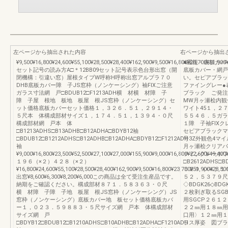
左ページから抽出された内容
右ページから抽出
¥9,500¥16,800¥24,600¥55,100¥28,500¥28,400¥162,900¥9,500¥16,800¥23,700¥51,900
■屋根・底板カバ
セット記号の読み方A□＊12BB09セット記号表示色台形出窓（開
底板カバー・網戸
閉機構：引違い窓）屋根タイプW呼称H呼称出窓アルプラ７０
い。セピアブラッ
DHB底板カバー障 子JS窓枠（ノンケーシング）袖FIXご注意
ファイングレー●
ガラス寸法網 戸□BDUB12□F1213ADH横 材横 材障 子
ブラック ご発注
障 子屋 根地 板地 板屋 根JS窓枠（ノンケーシング）セ
MW月ヶ瀬桧内観
ット価格底板カバーセット価格１，３２６．５１，２９１４・
ワイト45１，２
５尺本 体構成部材サイズ１，１７４．５１，１３９４・０尺
５５４６．５ガラ
構成部材網 戸本 体
１障 子袖FIX
□B1213ADHS□B13ADHB□B12ADHA□BDYB12袖
セピアブラックマ
□BDUB12□B1212ADHS□B12ADHB□B12ADHA□BDYB12□F1212ADH
号3Z外観色4マ
袖
月ヶ瀬桧クリアバ
¥9,000¥16,800¥23,500¥52,500¥27,100¥27,000¥155,900¥9,000¥16,800¥22,600¥49,400¥
ァイングレーホワ
１９６（×２）４２８（×２）
□B2612ADHS□BDYB
¥16,800¥24,600¥55,100¥28,500¥28,400¥162,900¥9,500¥16,800¥23,700¥51,900¥28,50
５２９（×４）１９６
出窓¥8,600¥6,300¥8,200¥6,000この商品は全て受注生産品です。
５２，５３７９尺
納期をご確認ください。構成部材８７１．５８３６３・０尺
◇BDGK26◇BDGK
横 材障 子障 子地 板屋 根JS窓枠（ノンケーシング）JS
２枚剥ぎ取るSG
窓枠（ノンケーシング）底板カバー地 板セット価格底板カバ
用SGCP２６１
ー１，０２３．５９８８３・５尺サイズ網 戸本 体構成部材
２２㎜用１８㎜用
サイズ網 戸
口用〉１２㎜用１
□BDYB12□BDUB12□B1210ADHS□B10ADHB□B12ADHA□F1210ADH
ラス厚姿 図ブラ