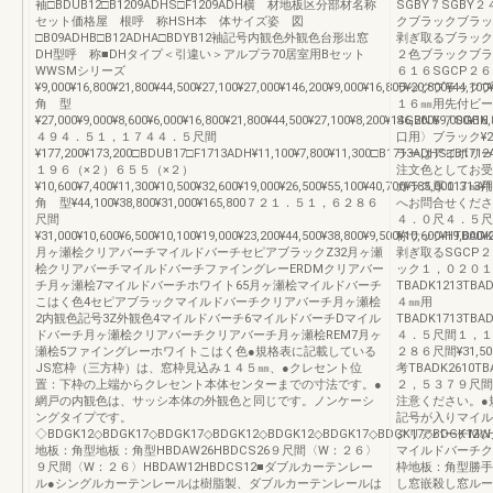
袖□BDUB12□B1209ADHS□F1209ADH横 材地板区分部材名称
SGBY７SGBY
セット価格屋 根呼 称HSH本 体サイズ姿 図
クブラックブラッ
□B09ADHB□B12ADHA□BDYB12袖記号内観色外観色台形出窓
剥ぎ取るブラック
DH型呼 称■DHタイプ＜引違い＞アルプラ70居室用Bセット
２色ブラックブラ
WWSMシリーズ
６１６SGCP２
¥9,000¥16,800¥21,800¥44,500¥27,100¥27,000¥146,200¥9,000¥16,800¥20,800¥44,100
ラックブラックブ
角 型
１６㎜用先付ビー
¥27,000¥9,000¥8,600¥6,000¥16,800¥21,800¥44,500¥27,100¥8,200¥146,200¥9,000¥16
SGBN５７SG
４９４．５１，１７４４．５尺間
口用〉ブラック¥28,2
¥177,200¥173,200□BDUB17□F1713ADH¥11,100¥7,800¥11,300□B1713ADHS□B1712A
ラーはアイボリー
１９６（×２）６５５（×２）
注文色としてお受
¥10,600¥7,400¥11,300¥10,500¥32,600¥19,000¥26,500¥55,100¥40,700¥185,0001713
ガラス厚１３㎜用
角 型¥44,100¥38,800¥31,000¥165,800７２１．５１，６２８６
へお問合せくださ
尺間
４．０尺４．５
¥31,000¥10,600¥6,500¥10,100¥19,000¥23,200¥44,500¥38,800¥9,500¥10,600¥19,000¥
称サッシHTBADK1
月ヶ瀬桧クリアバーチマイルドバーチセピアブラックZ32月ヶ瀬
剥ぎ取るSGCP
桧クリアバーチマイルドバーチファイングレーERDMクリアバー
ック１，０２０１
チ月ヶ瀬桧7マイルドバーチホワイト65月ヶ瀬桧マイルドバーチ
TBADK1213T
こはく色4セピアブラックマイルドバーチクリアバーチ月ヶ瀬桧
４㎜用
2内観色記号3Z外観色4マイルドバーチ6マイルドバーチDマイル
TBADK1713TBA
ドバーチ月ヶ瀬桧クリアバーチクリアバーチ月ヶ瀬桧REM7月ヶ
４．５尺間１，１
瀬桧5ファイングレーホワイトこはく色●規格表に記載している
２８６尺間¥31,50
JS窓枠（三方枠）は、窓枠見込み１４５㎜、●クレセント位
考TBADK2610
置：下枠の上端からクレセント本体センターまでの寸法です。●
２，５３７９尺間
網戸の内観色は、サッシ本体の外観色と同じです。ノンケーシ
注意ください。●
ングタイプです。
記号が入りマイル
◇BDGK12◇BDGK17◇BDGK17◇BDGK12◇BDGK12◇BDGK17◇BDGK17◇BDGK12◇H
クリアバーチMW
地板：角型地板：角型HBDAW26HBDCS26９尺間〈W：２６〉
マイルドバーチク
９尺間〈W：２６〉HBDAW12HBDCS12■ダブルカーテンレー
枠地板：角型勝手
ル●シングルカーテンレールは樹脂製、ダブルカーテンレールは
し窓嵌殺し窓ルー