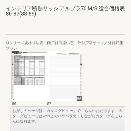
インテリア断熱サッシ アルプラ70 M/S 総合価格表
86-87(88-89)
Mシリーズ規格寸法表 雨戸付引違い窓 外付戸箱サッシ／外付戸皿
サッシ
86
87
お探しのページは「カタログビュー」でごらんいただけます。カ
タログビューではweb上でパラパラめくりながらカタログをごら
んになれます。