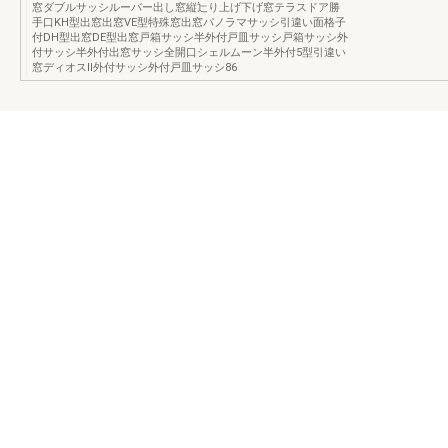
窓ダブルサッシルーバー出し窓縦辷り上げ下げ窓テラスドア勝
手口KH型出窓出窓VE型特殊窓出窓パノラマサッシ引違い面格子
付DH型出窓DE型出窓戸箱サッシ半外付戸皿サッシ戸箱サッシ外
付サッシ半外付出窓サッシ全開口シェルムーン半外付5型引違い
窓ディオスⅡ外付サッシ外付戸皿サッシ86