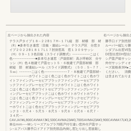
左ページから抽出された内容
右ページから抽出
テラス戸タイプ１８∼２２B１７H∼１７L縦 部 材横 部 材
勝手口ドア別売部
（R）■多本引き連窓〈目板・連結レール〉テラス戸区 分窓タ
ルーバー縦辷り勝
イプ２０２２B１８１７L１７肘掛窓高 窓１３０９サッシ
シダブル出窓VE
（H）０９∼１３色目板（スライド調整式）−−−−−−−−−−こはく
DE型出窓DH型
色−−−−−−−−−−−−−■多本引き連窓〈戸袋部材〉高さ呼称区 分サ
シ戸皿戸箱サッシ
ッシ（H）色４枚建て戸皿セット５・６枚建て戸皿部材横 部
外付サッシディオ
材縦 部 材連結レール（スライド調整式）（５０．５∼７７．
ーズ規格表304
５㎜）−−−−−−−こはく色−−−−−−−−−−−−−７・８枚建て戸皿部材−
ください。 消費
−−−−−−−−−−−ホワイトこはく色こはく色ホワイトこはく色ホワ
は含まれておりま
イトファイングレーセピアブラックファイングレーセピアブラ
ックファイングレーセピアブラックホワイトこはく色ホワイト
こはく色こはく色ホワイトセピアブラックファィングレーファ
ィングレーセピアブラックこはく色ホワイトホワイトホワイト
こはく色こはく色ファィングレーセピアブラックセピアブラッ
クファィングレーファィングレーセピアブラックファィングレ
ーホワイトこはく色セピアブラックファィングレーセピアブラ
ック３・０尺４・５尺５・８尺５・９尺６・０尺６・６尺７・
３４尺−−
CAVJA1¥6,800CAVMA13¥2,500CAVMA23A¥3,700SAVMA23A¥3,900CAVMA17L¥3,200
単位mm−−−Mシリーズアルプラ70雨戸付引違い窓外付戸皿サッ
シ−エアパス勝手口ドアドア別売部品内倒し窓辷り出し窓嵌殺し