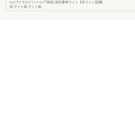
セピ7フラ少ク￨ベール7'"固固￨固匝重車ワイト【串ワイト]固圃
回.ヲイト困.ヲイト困