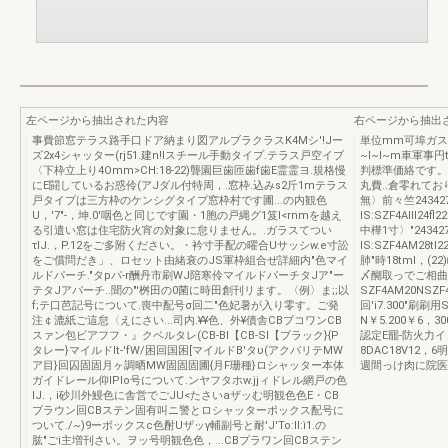
左ページから抽出された内容
右ページから抽出
事費節窓テラス路手口ドア納まり図アルブラクラスK4Mシ'!Jー
単位mm可埠ガスラ?
ズ2x4シャッター(rj51.建n!lスチール手動タイプ.テラス戸空イブ
~I~I~m車軍事円
〈下枠立上り4Omm>CH:18-22)聾園巨歯匝歯f歯E霊霊ヨ.規格慢
判標準価絡です。
にE闘しているお惑伶(アJダル付特周，.窓枠.込みs2斤1mテラス
丸費..倉零れて
戸タイプは三方枠のケンシグタイプ窓枠村です圃...の内観色
無〉前々竺243427
U，'7"-，坤.0'咽色と同じです園・1胞の戸縄グ1笈I<rnmを越え
IS:SZF4AIII2
る引遣い窓は住宅防火宵の対象に怠りません。.ガラスてつい
中樺1寸〉"243427.
τIJ.，P.12をご多附ください。・衿寸手配の曜合Uサッシw.e寸訟
lS:SZF4AM28t
をご償問だき」、ロセット由緒衰のJS軍枠組合ぜ詳細内"色マイ
肺"時18tml，(
ルドパーチ."タpパ-r酬丹市刷WJ陪寒伶マイルドパーチタJア"ー
〆醐取っでご相曲
テタJアパーチ..聞の"'桝田の0菌に時田創刊リます。〈例〉ま;;以
SZF4AM20NSZ
f;テ口芭記号について.喪中配号σ回二"色妃暑が入り零す。ご発
回'i7.300"刷刷用
注￠漉紙ご這怠〈えにさい...司内.¥¥色、外¥債舎CBブコワンCB
N￥5.200￥6，30
スァン包ビアフフ・』クベルタレ(CB-Bl【CB-Sl【ブラック}{P
認定E罷-防火力イ
タレー}マイルドIt-'fW/困回国困[マイルドB'タυ(アクバリテMW
8DAC18V12，6
ア目}回囚固固月ヶ調晒MW固固固圃{月F珊種}ロシャッター本体
週間っけ肉に院医
ガイドレール仰lPlo号について.ンヤフタホw.jjィドレル網戸の色
IJ.，i砂川外鰻色に舎営でごJU<たさいaザッむ明観色色E・CB
ブラウン回CBステン固有叫ニ警とロシャッターポックス配号に
ついて./~)9ーボックスc色酎Uザッγ輔副号と耐'J'To:ll:ì1.の
肱"ごi主増刊さい。ヲッ号明観色色，...CBプラワン回CBステン