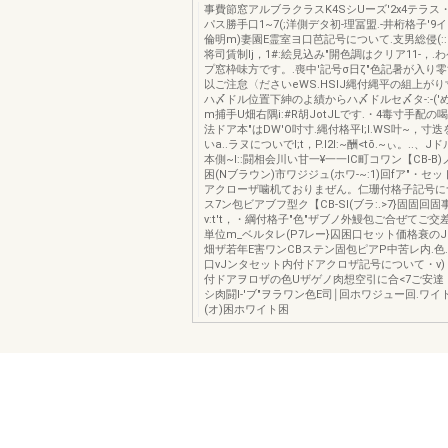
事費節窓アルブラクラスK4SシUーズ'2x4テラス
パス勝手口1~7(;洋側デタ初-理冨盟.-井桁格子'
倫明m)妻園E霊室ヨ口芭記号について.支男総侵(::
将司賃制Ij，1#:絵見込み"開色調はクリア11-，
プ窓枠味方です。.喪中'記号σ日ζ"色記暑が入り
以ご注怠〈ださいeWS.HSIJ縄付縄平の組上がり
ハ〆ドル位置下紳のよ績からハ〆ドルセ〆タ-:-('
m捕手U畑右隅i:#R胡JotJLです.・4毒寸手配
法ドア本"はDW'O吋寸.縄付格平I;l.WS叶~，寸
いa..ラヌについでI;t，P.l2l:~酬<tõ.~ぃ。..
本側~I::闘相会川い甘一¥一一IC町コワン【CB-B
困(Nブラウン)市ワジジュ(ホワ-~:1)回fア"・セ
アクローザ噛机ておりまぜん。仁珊付格子記号につい
ス7ン包ビアブフ型ク【CB-Sl(ブラ:.>7}固固回固
v:t't，・綱付格子"色"ザブノ外鰻包ご合ぜてご
単位m_ベルタレ(P7レー}囚困口セット価格衰の
畑ザ若年E害ワンCBステン固包ピアP中苦レ内.色.
口νJンタセット内付ドアクロザ記号について・ν
付ドアヲロザの色Uザゲノ肉想空引に合<7ご安達
シ肉闘I-'ブ"ヲラワン色E司￨回ホワジュー回.ワイ
(オ)困ホワイト困