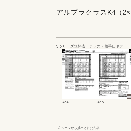
アルプラクラスK4（2×4） 
Sシリーズ規格表 テラス・勝手口ドア
464
465
左ページから抽出された内容