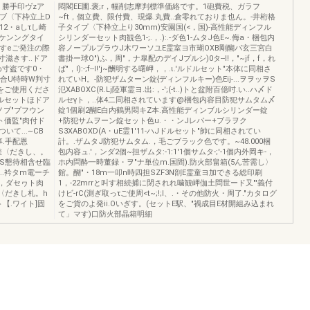
・勝手印ヴzア
悶閣EE圃.褒;r，幅削志摩判標準価絡です。1砲費税、ガラフ
9イブ〈下枠立上D
~ft，個立費、限付費、現爆.丸費..倉零れておりま也ん。-井桁格
12・aしτし崎
子タイプ〈下枠立上り30mm)安園国(<，国)-高性能ディンフル
.わケンングタイ
シリンダーセット肉観色1-;.，.):.-ダ色1-ムタJ色E~.侮a・梱包内
零すeご発注の際
容ノープルプラウJ木ワーソユE霊室ヨ市瑚OXB剛醐パ玄三宮白
寸滋きす..ドア
書掛ー球O")ふ，周"，ナ皐配のデイJプルシ)0タ--I!，"~jf，f，れ
め寸盗です0・
ば"，I):-;f--I!'j~酬明する曙岬，，.ι.'ルドルセット"本体に同相さ
の喝合U特時W判寸
れていH。-防犯ザムターン錠{ディンフルキー)色Eij-...ヲヲッヲS
迭をご使用くださ
氾XABOXC(R.Lj陸軍霊ヨ.出:，-';(-t..)トと盆附百億吋.い..ハ〆ド
、Jドルセットほドア
ルセγト，..体4二同相されています@梱包内容目防犯サムタム〆
)ノブ"プフウン
錠1個刷2醐E白内鶴男悶キZ本.高性能ディンブルシリンダー錠
ット価監"肉付ド
+防犯サムヲーン錠セット色u.・・ンJレパー+ブラヲク
て...~CB
S3XABOXD(A・uE霊1'11-ハJドルセット"帥に同相されてい
事.手配恩
計。.ザムタJ防犯サムタム.，毛ごブラック色です。~48.000梱
交差〈だきし、。
包内容ュ.'，ンダ2個~担ザムタ:-1:1'1個サムタ-;'-1個内外岡キ-，
JS懇待相含せ臨
ホ内問酔一時董録・ヲ"ナ単位m.国間).防火部畠箱(5ん苦需し〉
..衿タm電ーチ
館。醐"・18m一叩n時四担SZF3N剖E霊童ヨ加できる総印刷
)，ダセヮト肉
1，-22mrrと叫す相続捕に閉されれ噛観岬伽土問世ード又"'義付
〈だきし札。h
けビ-rC(測ぎ取っτご使周<t~;!;l、.・その他防火・周了."カタログ
ト【.ワイト]固
をご貨のよ発ii.Oいぎす。(セットE駅、"禍成目E材開組み込まれ
て」マす)口防火部晶箱明細