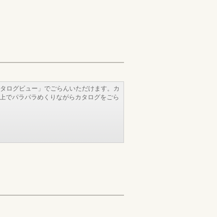
タログビュー」でごらんいただけます。カ
b上でパラパラめくりながらカタログをごら