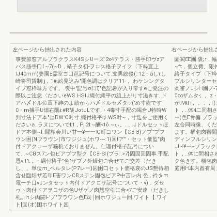
左ページから抽出された内容
右ページから抽出
事費節窓アルブラクラスK4SシUーズ'2x4テラス・勝手印ヴzア
園閣EE圃.褒;r
パス勝手口1~7(~D，靖子タ初-ヲロス格子ヲイフ〈下粋宜上
~ft，個立費、限
lJ40mm)妻園E霊室ヨ口芭記号について.支男総侵(::12・aしτし
絡子タイプ〈下枠立
崎将司賃制Ij，1#:絵見込み"開色調はクリア11-，.わケンングタ
ブルシリンターセッ
イプ窓枠味方です。.喪中'記号σ日ζ"色記暑が入り零すeご発注の
肉審ノJシH圃ノ-7
際以ご注怠〈ださいeWS.HSIJ縄付縄平の組上がり寸滋きす..ド
0∞ザムタ-;.，.
アハ〆ドル位置下紳のよ績からハ〆ドルセ〆タ-:-('め寸盗です
が.Mtli，，，，
0・m捕手U畑右隅i:#R胡JotJLです.・4毒寸手配の喝合U特時W
ト，..体4二同
判寸法ドア本"はDW'O吋寸.縄付格平I;l.WS叶~，寸迭をご使用く
ー)色E骨偏.ブラッ
ださいa..ラヌについでI;t，P.l2l:~酬<tõ.~ぃ。..、Jドルセットほ
左合同時像、くだ
ドア本側~I::闘相会川い甘一¥一一IC町コワン【CB-B)ノブ"プフ
ます。楢包肉審間サ
ウン困(Nブラウン)市ワジジュ(ホワ-~:1)回fア"・セット価監"肉
ディンフルシリン
付ドアクローザ噛机ておりまぜん。仁珊付格子記号につい
JL-I¥ー+ブラック
て...~CBス7ン包ビアブフ型ク【CB-Sl(ブラ:.>7}固固回固事.手配
ト，..体に間相
恩v:t't，・綱付格子"色"ザブノ外鰻包ご合ぜてご交差〈だき
ク色きす。梱包肉審
し、。単位m_ベルタレ(P7レー}囚困口セット価格衰のJS懇待相
庭用H本内酋有周」
含せ臨畑ザ若年E害ワンCBステン固包ピアP中苦レ内.色...衿タm
電ーチ口νJンタセット内付ドアクロザ記号について・ν)，ダセ
ヮト肉付ドアヲロザの色Uザゲノ肉想空引に合<7ご安達〈だきし
札。hシ肉闘I-'ブ"ヲラワン色E司￨回ホワジュー回.ワイト【.ワイ
ト]固(オ)困ホワイト困