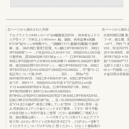
左ページから抽出された内容
右ページから抽出
アルブラクラスK4SシUーズ'2x4畿圏底活EFIX.，仰木材をJ.テラ
白骨RE閣ZZ圃.
ス戸空イブ〈下枠立上り4Omm>..幅。舗館。肉埠益事w高醐
フ~ft，個立費、
R'O'W'"副サッシW哨剛ザ1;;，";踊醐E11i11;書園t到圃園}寸撞岬
~m'"1，7801.'"
棒。描，.06018望￨電理1宮[電。hシ醐口3PFB036刊V31，300口
V53，9C旧司P円，
3PF回帥柑"ンー，グ何品HOLLOJ618￥1日，500品HOLLObOl昌
20￥56.800耳，8
寸量呼柿。謂2006020R15513lEψッシ・"・口3PFB03620)'33，
3PFB17822•￥5
900口3PF回帥20"Y〆付8HOLl03620事11.4008HOLl06020寸量呼
箱"て036060'"'
韓。描2206回2間1551315ザッシ・精口3PFB03622'136，600口
る附ラス肌1ト2
3PFBO凹22〆且HOLl03622Y12600且HOLl06022..，可'"裂"5~口
ttl:o一円相取
色記号について館.018"。，.，，，，回5，，，間8ω""日
す@日間火部畠箱
0691807818V33，100口3f>FB06918'134，600口3f芋B0781
自'137，300￥11，500品HOLlOb91昌￥"臼"品同OLLonl昌
￥12.4∞0692007820￥35;由。口3PFB06920'138，300口
3PF807820軍41.300Y12.4oo8HOLl06920m
割"8HDLL07820YI3.3000692207822'138.600口3PFB06922V42，
(}佃口3昨日07822同日帥'"由。。且~OLl06922VI8800且同OLL07
且"V14.2口ヨ錫4'"..格安にE曝している"窓仲〈三方枠).窓枠・込
み.同色胡UタJアパテ奴ケンンクタ4プ曹将.，です0・時寸手配
の頃合S妙ョシ旬判寸滋をご使用〈ださい@相幡町二"色町入り
肘。抽出際鉱山町い...・，I~-\?CBブョワンCBスTンセピアブフ
世ク同:-JLtタレ市ワイト(CB-B)(CB-S)[ブラ，ク)(Pタレー][車ワ
イト].ガラスこついてU.P.12をど.照ください。口セット価箱衰の