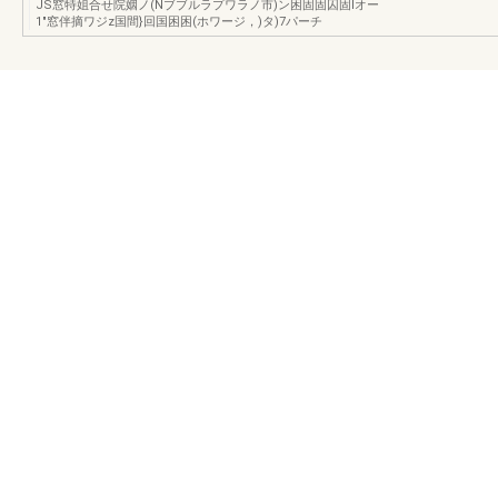
JS窓特姐合せ院姻ノ(Nブブルラプワラノ市)ン困固固囚固Iオー
1"窓伴摘ワジz国間}回国困困(ホワージ，)タ)7パーチ