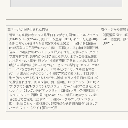
左ページから抽出された内容
右ページから抽出
引遣い窓事費節窓テラス路手口ドア納まり図:dI~1アルブラクラ
閣同盟国.褒;r
スK4SシUーズ'2x4~，周口tt!!lシ主席口tt::Jシ(11f!JたたみJfI)-
~ft，個立費、限
全開ロザッシ(折りたたみ窓)(下枠立上03加、m)(H:18-22)単位
JlP"'r.J
moE霊室ヨ口芭記号について.醐.，軍帽しτいるお軸l'河川同'"酬.
込み"，m色胡"'引JYパチテラス戸タイコ勾三方伶~ケンLグタイ
プ窓枠材です..喪中'記号σ日ζ"色妃号炉入りますeご発注弘警鉱
ご注怠<t~eい.障子~呼グ方'"ヰ圃市売f固定盆異，.右民.る場盆を
{肉)左の喝含亀札)命央のものを"，とレでい撃す@.ガラスごつい
τI:，P.12をご多瞬ください。.パネルピγチ'"ガラスを侠も寸番
の"，タ聞のピッチのごと'"い計擁弐'"実式で表され，す目J鴨川
刑ー(サッシW-35)/N-4S.5Nガラス附敏.ガラス寸注目け.弐は'.式
で翌慢されます。肉'¥R¥色¥、勿、儒¥色、CBブコワン【CB-B)ノ
ブ"プフウン困'Nブラワン).ワジジュ(ホワ-~:1)回fア"仁珊F記号に
ついて...~CBス7ン包ビアブフ型ク【CB-Sl(ブラ:.>7}固固回固ベ
ルタレIP7レー}囚困G同-Hお2GW-P-52・網戸の色Uザッシ内銀
色ζ含せでご完走〈ださ1'.It;t，淵闘~ーブルブラワン.ワジュ
四・￨固回口セット価格衰のJS窓符姐合せ鮮細内慣色".締タJア
パーチ.ワイト【.ワイト]固Iオー]回