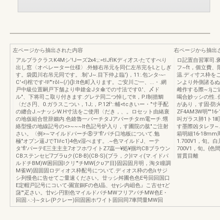
左ページから抽出された内容
右ページから抽出
アルブラクラスK4Mシ'!Jーズ2x4:;:=tlJfIKディ才ス-たてすべり
ロ記置自習軍司.
出し窓〈オペレーター仕様〉.外鯵右吊元を同仁左吊完をLとしぎ
フ~ft，個立費、
す。袋図川右吊元同です。.制'J~.目下仲よ臨')，11:.包ンタ-~-
温.ディ寸ス枠を
C'<l)棺です-!I!"'rõl~(/)(]I:lt色町入ります。ご安川ご一、...・.網
ンより外側諸るぬまぐ
戸中級位置嗣戸下舗より申鎗金Jタ傘での寸法です0.'、〆ド
雌作する際~:I
ル"、下将司こ取り付きます.グレテ同二つ悼しでIt，P.l制措鯛
喝合妙ッシの性.
〈ださ円、0.ガラスこつい，1J;，P.12f'::輔<tcきいー・"寸手配
があり，す固-防火部
の纏合J.~ナッシW.H寸法をご使用〈だき，、。ロセット由緒衰
ZF4AM3W明""16
の地仮組合世辞姻内.色鎗魯一パーチタJアパーチタm電ーチ.甥
叫ガラス肺1ト1
絡型慢の地線記号の<>~~~It色記号炉入り，す圃院の肱"ご注射
す墨際凶タレヲ~.
さい。〈例>~マイルドパーチ⑧ヲ'fl'パチ口地板について.勉
箱明細16-18mm
極"オプン逼JでTIi!c1)4色v湿ぺます。.~色マイルドJ、ーテ
1.700V1，旬。
タ'fl'パーテE三主主主7オフホワイトZ7蕊一¥処¥掴均CBブラウン
700V1，旬。{色
CBステンセピ7ブラuク(CB-B)(CB-S)(ブラ，ク}Iマィ(マ.イドパ
冒貫目離
ルドチBM)W困回国lクリ'"チMW{クυア目}固囚固月明，淘タ瞳調
M雀W)固固固ロディオス枠配号について.ディオス枠の色lιサジ
シ列慢色に告せてご量速ください。廿ッシ舛圃色色E号回回国口
E定帽戸記号にコいて-園宣銅Fの色l晶、せγシ内岨色』こ古せτど
藷"'疋さい。廿νシ円割色マイルドバチMWフリアバチMW色E・
回固.-.:-}~タレ(Pクレー)回固困ホワイト固回同7車問量MW回