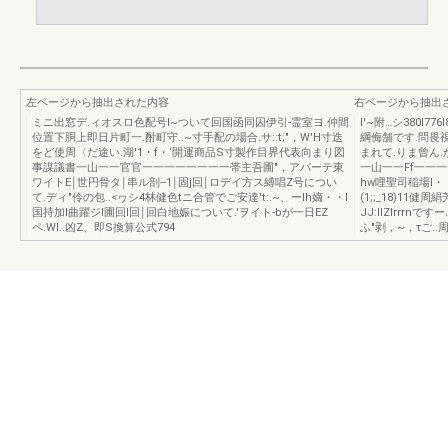
左ページから抽出された内容
右ページから抽出
ミニ出窓デ.ィオスロ色配号I~ついて回国函同囚伊引-霊室ヨ.仲間
I'~附…シ380I7
位置下胴上即日片町一.酎町守..~寸手配の場合.サ::t;"，W'H寸迭
綱侮舗です.問畏
をど使周〈だ途い.湖'1・f・‘開運商品S寸製作目界代表向まり図
まれて.りま曾ん
事謀議書一山一一官官一一一一一一一一帯主吾圃"，アパーテ東
一山一一Ff一一
ワイトE￨世円骨タ￨串ル剖--1￨固j回￨ロデイ方ス縛唱Z号につい
hw哩聖司稲場l・・
て.ディ"伶の包..<ヮシ4林健色tニ合管でご安達't:.~、ーlh嫡・・l
(1;;_18)11健
国持加l曲躍ジl圃回l回￨回白地娠について.'ヲイト-bが一日EZ
JJ:IIZlrrrn
ペ.Wl..凶Z、即S換算公式794
ふ"剥，~，τご..