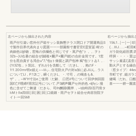
左ページから抽出された内容
右ページから抽出
雨戸付引違い窓外付戸箱サッシ装飾懇テラス閉口ドア開運商品S
156;1…￨一￨一￨叩￨
寸製作目界代表向まり図憲一一一部園祭寸書官官E霊室冨.鳴'の
(....IIIJ..
肉銅色U妙吻，窓悔の供欄色と伺じです・罵戸色"ト，，.ヲト
ガラ刻化経匝贋.
3Zb~)U右暑の組合ぜ{鋪複+爾戸+爾戸鎗}の合針金筒です。1窓
呼胴・・・・置は
分を毘自責する渇合u"7;"包γト偉掘と調戸包神.褐"包ツトゐ1.，.
サッシ雇孟ζ孟歪
(1t3Z包，ト筑比、ずれか}を含酷して〈だきL、.，抱のF・
勤火戸とする緬合U:
1!1.2OOmr明e娼え~~liIぃ..住宅防火戸の対a加に必JUん...ラス
〈窓タイプ〉44ew
についてLl，P.12tご，瞬くださL、・.寸司，.の喝舎も&、
市町です..錨ガラス
ザ'，，~W'H寸泊eご使用〈だ齢、.口芭il号について回伊例回固
健喝〈だれ、口酷
国E亡F哩縛F雨宮記号について.戸3網声爾戸セ外的色.<砂γシ.慢
喜一一一耕一圏直関
色に含ぜてご舞逮〈だきら、司lh酬踊l圃押.，~I由時四l百円骨タ
lιMトlla四l回￨回￨困￨回￨口鏡鍾・雨戸セヲト組合せ肉容別院ヲ
イト-ー回568