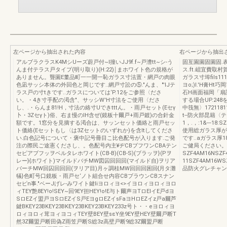
左ページから抽出された内容
右ページから抽出
アルブラクラスK4MシUーズ蔚戸付~l撞いJJ9f.f~戸漕tt~シ-う
固亙園園固園固.
んま付テラス戸タイプ(明り取り)(H:22)￨まホワイト色の規格が
ス.ft.岨宜費取村
ありません。聾園E董品町一一開一恥ガラス寸法置・網戸の肉眼
ガラス寸埠fils1
色凪サッシ本体の外回色と岡じです..網戸寸訟の⑤."んま、"'IJテ
ヨo;)l.'H膏H
ラス戸の寸tきです..ガラスについては‘P.12をご参照〈ださ
石H画面福岡「扇
い。・4き寸手配の渇含"、サッシW'H寸法をご使用〈ださ
する場合UP.24
し、.・らんま81!H，寸法の絡寸Uできtttん。・雨戸セット(Eセγ
中筏無〉172118
卜・3Zセγト)俗、右ま慢のIH含ぜ(鏡板十爾戸+雨戸鍍)の合針金
t--防火部昆籍〈
額です。1窓分を見摘する渇合は、サッンセット価絡と雨戸セッ
1，.，:1&---18:
ト価絡(Eセットもし〈は3Zセットのいずれか)を含Itしてくださ
使用総ガラス厚が1
い.白色記号について・褒中記号冊目こ比色配号が入ります.ご発
です..aガラス厚
注の際民ご途憲くださし、。色配号内主¥ヂCBブフワンCBAテン
ご健局ください。
セピアブフッヲベルタレホワイト(CB-B)(CB-S)(ブラッヲ}(Pヲ
SZF4AM16NSZ
レー}{ホワイト)マイルドバチMW図囚回回回(マイルド自)ヲリア
11SZF4AM16W
バーチMW回囚回回回(ヲリア目)月ヶ調桂MW回回回困回{月タ灘
品防火グレチャン1
犠}色町号口鏡板・雨戸セ‘ノト組合せ内容CBブラウンCBスナン
セピn事."ベーJげレ-みワイト鍵Iiヨロィヨ<>イヨロィヨロィヨロ
ィTEY艶8EY!o!SEY~回9EY担HEY!o!E与ト爾声ヨTロElイE戸dヨ
SロEZイ盟戸ヨSロEZイS戸EヨgロEZイsFaヨHロEZイz戸a爾芦
鍵BKEY23BKEY23BKEY23BKEY23BKEY233z号ト・・eヨロィヨ
ロィヨロィ茸ヨィヨコィTEY壁BEY壁sεY坐9EY壁HEY壁爾戸断T
然3Z爾盟戸断田偽Z雨笠戸断S総3z高壁戸断9総3Z爾盟戸断