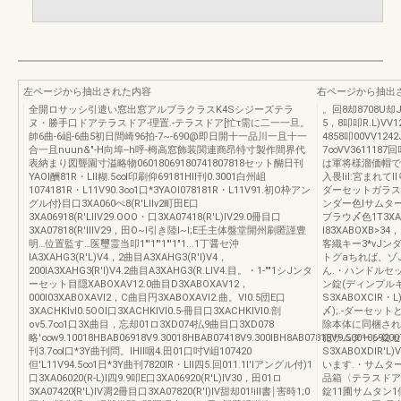
左ページから抽出された内容
右ページから抽出
全開ロサッシ引遣い窓出窓アルブラクラスK4Sシジーズテラ
。回8却8708U却JO
ヌ・勝手口ドアテラスドア-理置.-テラスドア[忙τ需に二一一旦。
5，8叩叩R.L)VV
帥6曲-6岨-6曲5初日間崎96拍-7~-690@即日開十一品川一且十一
4858叩00VV124
合一且nuun&"-H向埠--h呼-栂高窓飾装関連商昂特寸製作間界代
7∞VV3611187回
表納まり図聾園寸溢略物06018069180741807818セット醐日刊
は軍将様溜価帽です
YAOI酬81R・LII糊.5∞l印刷仰69181HII刊0.3001白州岨
入畏liI:宮まれ
1074181R・L11V90.3∞1口*3YAOI078181R・L11V91.初O枠アン
ダーセットガラス
グル付}目口3XA060ぺ8(R'LlIv2町田E口
ンダー色Iサムタ
3XA06918(R'LlIV29.OOO・口3XA07418(R'L)IV29.0冊目口
ブラウ〆色1T3X
3XA07818(R'llIV29，田O~I引き陸I~I;E壬主体盤堂開州刷匿謹豊
I83XABOXB>
明…位置監す…医璽霊当叩1"'1"'1"'1"1...1丁醤セ沖
客織キー3*νJ
IA3XAHG3(R'L)V4，2曲目A3XAHG3(R'l)V4，
トグaちれば、ゾ
200IA3XAHG3{R'l)V4.2曲目A3XAHG3(R.LlV4.目。・1-""1シJンタ
ん.・ハンドルセ
ーセット目隠XABOXAV12.0曲目D3XABOXAV12，
ン錠(ディンプル
000I03XABOXAVI2，C曲目円3XABOXAVI2.曲。Vl0.5団E口
S3XABOXCIR・
3XACHKlvl0.5OOI口3XACHKlVl0.5-冊目口3XACHKlVl0.剖
〆);.-ダーセ
ov5.7∞1口3X曲目，忘却01ロ3XD074払9曲目口3XD078
除本体に同梱され
略'∞w9.10018HBAB06918V9.30018HBAB07418V9.300IBH8AB07818V9.5001069200
犯サムターン錠セ
刊3.7∞l口*3Y曲刊問。IHII咽4.田01口吋V岨107420
S3XABOXDIR
但'L11V94.5∞1日*3Y曲刊7820lR・LII四5.回011.1l'Iアングル付)1
います.・サムタ
口3XA06020(R-L)I四9.9叩E口3XA06920(R'L)IV30，田01ロ
品箱〈テラスドア
3XA07420{R'L)IV凋2冊目口3XA07820(R'l)IV甜却01!ill書￨害時1;0
錠11圃サムタン