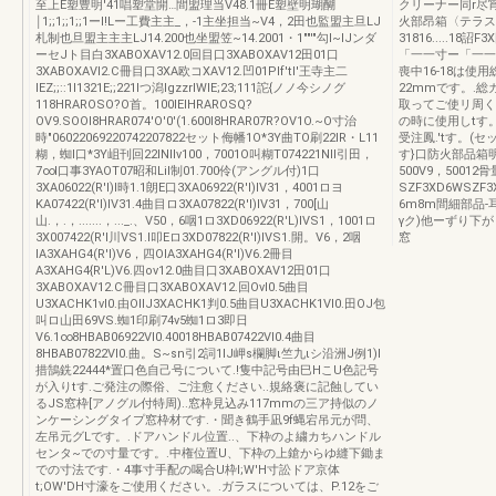
至上E塑豊明'41唱塑堂開…間盟理当V48.1冊E塑壁明瑚醐
クリーナー同r尽宵冊
￨1;;1;;1;;1ーI!Lー工費主主_，-1主坐担当~V4，2田也監盟主旦LJ
火部昂箱〈テラスド
札制也旦盟主主主LJ14.200也坐盟笠~14.2001・1""'"勾I~IJンダ
31816.....18詔F
ーセJト目白3XABOXAV12.0回目口3XABOXAV12田01口
「一一寸ー「一一一
3XABOXAVI2.C冊目口3XA欧コXAV12.凹01Plf'tl'王寺主二
喪中16-18は使用
lEZ;;::1l1321E;;221lつ潟lgzzrlWlE;23;111詑{ノノ今シノグ
22mmです。.総
118HRAROSO?O首。100IElHRAROSQ?
取ってご使リ周く
OV9.SOOI8HRAR074'O'0'(1.600I8HRAR07R?OV1O.~O寸治
の時に使用しtす。
時"06022069220742207822セット侮幡1O*3Y曲TO刷22IR・L11
受注鳳.'tす。
糊，蜘l口*3Y岨刊回22INllv100，7001O叫糊T074221NII引田，
す}口防火部品箱明細S
7∞l口事3YAOT07昭和LiI制01.700伶(アングル付)1口
500V9，50012
3XA06022(R'l)I時1.1朗E口3XA06922(R'l)IV31，4001ロヨ
SZF3XD6WSZF
KA07422(R'l)IV31.4曲目ロ3XA07822(R'l)IV31，700[山
6m8m間細部品
山.，.，.......，..._.、V50，6咽1ロ3XD06922(R'L)IVS1，1001ロ
γク)他ーずり下
3X007422(R'l川VS1.l叩Eロ3XD07822(R'l)IVS1.開。V6，2咽
窓
IA3XAHG4(R'l)V6，四OIA3XAHG4(R'l)V6.2冊目
A3XAHG4{R'L)V6.四ov12.0曲目口3XABOXAV12田01口
3XABOXAV12.C冊目口3XABOXAV12.回Ovl0.5曲目
U3XACHK1vl0.由OllJ3XACHK1判0.5曲目U3XACHK1Vl0.田OJ包
叫ロ山田69VS.蜘1印刷74v5蜘1ロ3即日
V6.1∞8HBAB06922Vl0.40018HBAB07422Vl0.4曲目
8HBAB07822Vl0.曲。S~sn引2詞1IJ岬s欄脚ι竺九ιシ沿洲J例1)I
措鵠銑22444*置口色自己号について.!隻中記号由巳HこU色記号
が入りtす.ご発注の際俗、ご注愈ください..規絡褒に記蝕してい
るJS窓枠[アノグル付特周)..窓枠見込み117mmの三ア持似のノ
ンケーシングタイプ窓枠材です.・聞き鶴手凪9f蝿宕吊元が問、
左吊元グLです。.ドアハンドル位置..、下枠のよ繍カちハンドル
センタ~での寸量です。.中権位置U、下枠の上鎗からゆ縫下鋤ま
での寸法です.・4事寸手配の喝合U枠I;W'H寸訟ドア京体
t;OW'DH寸濠をご使用ください。.ガラスについては、P.12をご