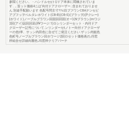
参閥ください。・ハンドルセγトUドア本体に悶檎されていま
す..，旨ット価絡4ニは‘向付ドアクローザー..含まれておりませ
ん.別途手配願います.色配号問主寸??c目ブフワンCBAテンセピ
アブフッヲベルタレホワイト(CB-B)(CB-S)(ブラッヲ}(Pクレー}
{ホワイト)ノーブルブラワン回固回回固(オー}(Nブラウン)mワジ
2回(アイ)囚回回凪(if¥ワージ:1)ロシリンダーセット・内付ドア
クローザー記号について.ンリンダーセtノトー向付ドアクローザ
ーの色t率、サッン内田色に合ぜてご発注ください.ザッシ内観色
色町号ノーブルブラウン回ホワージ2回ロセット価格表のJS窓
枠組合せ詳細向圏色JS窓枠クりアパーチ