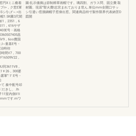
窓円Xミニ癒着
園-乱示価摘は節制樟翠画帽です。璃四割、ガラス問、固立費.取
プr>，ク窓E軍
材圏、現居"聖火費I志宮まれておりま世ん.単位mm全開口サッ
-;;t'~.=出
シ引遣い窓掴鏑帽子窓偉出窓。関連商品特寸製作限界代表納苦D
帽1.5R圃3尺聞
図開
加1，2351，6
11，616サザ
403E号・画格
60507405昌
5V9，6oo費国
:;l~童基E号・
o寸治時祢
U同時間V7，700
F16509V22，
3U同3611V8，
唱1￥26，300婆
露軍":1':E号・
口
ついて.奏中配号叩
だきし、.lh
1室内側lI1l
8mmです.mワ