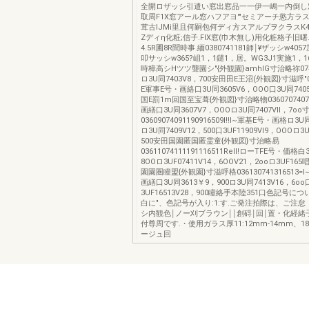
全開ロザッシ引遣い窓出窓品一一伊一嶋一内倒し
取周F1X窓アール窓ハフアヨ'"セミアーチ慾方ラス
茸古lJMi里且何嗣包何ディ方スアルプヲクラスK4Sシ!)
Zディη化粧;信子.FIX窓(巾木無し)用化粧格子旧曙.
4.5R圃8R聞時事.緬0380741181師￨¥ザッシw4057
叩サッシw365?岨1，1鑓1，居。WG3J1実施1，16
時樟高シHツツ聾園シ"{外観園}amhlG寸治略祢07
ロ3U同7403V8，700安田田E王沼(外観図}寸滋呼"03
E軍事E号・画絡口3U同3605V6，OOO口3U同740
国E罰1m回国至宝葺{外観図}寸治略物0360707407
画繕口3U同3607V7，OOOロ3U同7407Vll，7o
03609074091190916509I!!I~軍基E号・画格ロ3
ロ3U同7409V12，500口3UF11909VI9，OOOロ3U
500安田国園匿国匿霊童{外観図}寸治略易
03611074111191116511Rell!ローTFE号・価格白
8OOロ3UF07411V14，6OOV21，2ooロ3UF165
園園圏瞳盟{外観園}寸溢呼格036130741316513=l~
画繕口3U同3613￥9，900ロ3U同7413V16，6oo
3UF16513V28，900瞳絡手本陸351口色記号に
白に"、色記号が入り:1:す.ご発注拍際は、ご注怠〈
シ内観色￨ノー刈ブラウン￨￨創碍￨回￨置・化経緒子1
付尊周です.・使用ガラス厚11:12mm-14mm、1
ージュ回