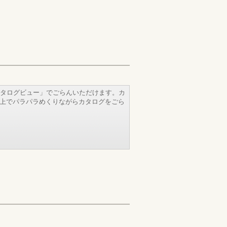
タログビュー」でごらんいただけます。カ
b上でパラパラめくりながらカタログをごら