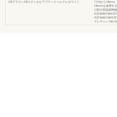
CBブラウンCBステンセピアブラックベルクレホワイト
1116から18m
18mmを使用す
ロ防火部晶箱明細1
SZF4AM14NSZF
SZF4AM14WSZ
グレチャン14m1