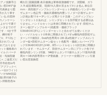
zアノ伐勝手口
蝿3;日￨固園固圃.表示価摘は軍将様溜価帽です。消賢輔、ガラ
い窓DW5'"@
ス.ft.岨宜費取村賀、現揖l1li入畏liI:宮まれてIIりま也ん.単位日
間界代表納まり図
mm・高性能ディンプルシリンダーセット内観色lシリンダー色l
号が入リ掌す.
ザムターン色記号・価絡共通梱包内曹シリノダー計画ザムター
ているJS窓枠
ン計画お客11キー3*シリンダ周クリナ主鍾・このディンプルン
枠のノンケーシ
リンダセットがあれば、シりンダセットを別手配する必要以あ
11よがり寸漉で
りません..ハンドルセットは本体仁悶梱されています.-防犯サム
包ンタまでの寸
ターン錠(ディンプルキー)色配骨・価繕ブラック
す.・4き寸手
S3XABOXC(R'L).ンリンダーセットと合わぜてお使いくださ
寸注、綱付裕子
い.・ハ/ドルセットU本体に閑個されていtすω梱包内容防犯ザム
U、P.12をご
ターン111個別2，0∞l内也専周キ-2本-高a性能ディンブJlJシリ
宿されていま
ンダー錠+防犯サムターン錠セット色配号・価絡ンルパー+ブラ
まれておりませ
ックS3XABOXD(R'L)V48，0凹-ハンドルセットU詩文体に悶梱さ
セット価格表の
れています.・サムター〆、防担サムターン共にブラック色です.
lマイルドパーチ
梱包内容ンリンダE個、1¥¥担サムタン111個サムタン11冒内外叢
調絵・匁抽型建
周キー3本内部専用キー2*萱銭書、クリーナー全開口サッシ引遣
際に<:.ご途窓ズだ
い窓出窓装飾窓
月市絵色la号
セピアブフックベ
レー}{ホワイト}
アバチMW回囚
強}.餌付絡子の
シ持観色色la