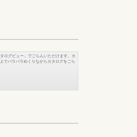
タログビュー」でごらんいただけます。カ
b上でパラパラめくりながらカタログをごら