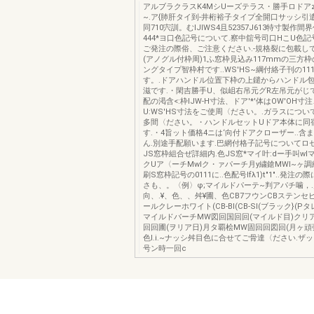
アルブラクラスK4MシUーズテラス・勝手ロドア
~.ア{肺肝タイ到-井桁裕子タイプ全開口サッシ引遣
同710宍訓。むIJIWS4且52357J613特寸製作
444*ヨ口色記号について.察中舘号司口HこU色記
ご発注の際俗、ご注意ください.-規格裂に包載し
(アノグル付枠周)1ふ窓枠見込み117mmの三方
ングタイプ智枠村です..WS'HS~綱付絡子刊の1
す。.ドアハンドル位置下枠の上鑓からハンドル
滋です.・閑吉勝手U、似岨右吊元グR左吊元がじで
配の渇含<:枠IJW-H寸法、ドア'*'体はOW'OH
U:WS'HS寸法をご使周〈ださい。.ガラスについて
多間〈ださい。・ハンドルセットUドア本体に同
す.・4旨ット価格4ニは‘向付ドアクローザー..含
ん.別途手配願います.巴網付格子記号についてロ
JS窓枠組合ぜ詳細内.色JS窓*マイ叶:dー手叫w
クUア〈ーチMwlク・ァパーチ月y繍鎗MWI~ヶ
刷S窓枠記号の0111に..色配号Ifλ1)t"1"..発注の
さも、。〈例〉φ;マイルドパーテ~判アパチ噛，.
向、.¥、色、、舛¥圃、色CB7フウンCBステン
ールクレーホワイト(CB-Bl(CB-Sl(ブラック}(Pタ
マイルドバーチMW図回国回回(マイルド目)クリ
回回圃(ヲリア日)月タ覇桧MW固回回図回(月ヶ頑
色l.i.~ナッシ舛目色に合せてご骨達〈ださい.ザッ
号ン時一回c