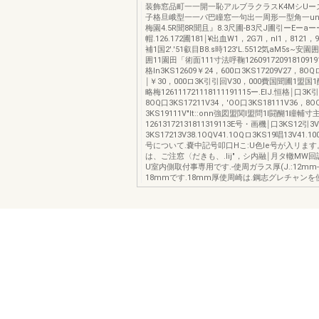
装飾窓品町一一開一恥アルブラクラスK4MシUー
子格旦峨型一一パ巴瞳窓一句出一周形一型角一un--
梅園4.5R聞8R聞且』8.3尺圃-B3尺J圃引ーEー
帽.126.172圃181￨¥出血W1，2G7l，nl1，8121
補1国2'.'51叡目B8.s時123'L.5512気aM5s~
囲11園田「術面111寸法呼鞠1260917209181091
格In3KS12609￥24，600ロ3KS17209V27，8OQ
￨￥30，000ロ3K引引回V30，000費国聞圃1盟国
略梅126111721118111191115ー.ElJ.恒格￨口3K引
8OQ口3KS17211V34，'OO口3KS18111V36，8O
3KS19111V"lt::onn強図盟関l盟問1l闘醐1瞳輔
12613172131811319113E号・画機￨口3KS12引3
3KS17213V38.1OQV41.1OQロ3KS19唱13V41.
号について.嚢中記号叩口Hこ:U色Ie号が入リま
は、ご注窓〈だきも、.Iij"，シ内融￨月タ轍MW回
U室内側取付事専用です.-使周ガラス厚(J.:12mm
18mmです.18mm厚使周崎は.鋼志グレチャンを