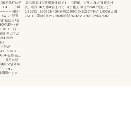
ズ出悪化粧信子
.表示価摘は軍将様溜価帽です。消賢輔、ガラス.ft.岨宜費取村
-H4一・旧岬
賀、現揖l1li入畏liI:宮まれてIIりま也ん.単位mm8R聞且』g子
aーーーーー園町・
2.S2632，6305.21詞5囲囲醐26309口3KS263判制V42.400園田圃
，915WGト聞置
26311口問6刊l何V47.500輔自問26313マロ3KS26V53.3002
安園囲唖1囲固目1囲
9109話E号・画
ロ3KS181四
1醐圃l岡田寸治
2611V29，
Q口
寸主主呼易
V33，5OQロ
1002344置白色記
す。ご発注の隠
調l回-化駐俗字
-14mm，
使周鳳います.