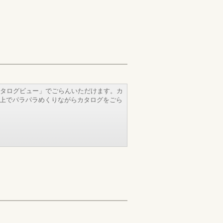
タログビュー」でごらんいただけます。カ
b上でパラパラめくりながらカタログをごら