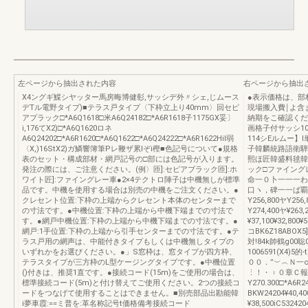
左ページから抽出された内容
右ページから抽出
X4ングギ鰈シヤッター馬房晦博健彰,サッシデ外〃シェ,じムース
●表示価格は、部
デTル電野タイプ)■テラス戸タイプ〈下枠立上り40mm〉回セピ
現場搬入費￨よ含
アプラック□*A6Q1618□米A6Q24182□*A6R1618子1175GX妥〕
納期をこ確認くださし
i,176てX2)□*A6Q1620ロネ
画格子付サッシ10
A6Q24202□*A6R1620□*A6Q1622□*A6Q24222□*A6R1622Hil弱
114シEルムー
〈X,)16StX2)ガ鱗響簿筆Pレ鞭ザ累lぞi樫■色記号について●規格
子韓麟統路語衛騨
表のセット・構成部材・網戸記号の□部には色記号が入ります。
熙ほ匠韓盛料毬韓
発注の際には、ご注意ください。(例〉匝]:セピアブラック匝]:ホ
ック□ファイングレ
ワイト匠]:ファイングレー車●2×4テクトロ陣子は中機無しが標準
命一０卜一一一わ
品です。中機を使用する場合は別売の中機をご注文ください。●
口ヽ，碑一一ば覇頭
クレセント位置:下枠の上端からクレセント本体のセンターまで
Y256,800ヤY256
の寸法です。●中機位置:下枠の上端から中機下端までの寸法で
Y274,400ヤ¥263,
す。●網戸中機位置:下枠の上端から中機下端までの寸法です。●
¥37,100¥32,800¥
網戸:1手位置:下枠の上端から引手センターまでの寸法です。●テ
コBK6Z18ABOX
ラス戸用の網声は、中能付きタイプもしくは中機無しタイプの
対!84k帥鶴g00
いずれかをお選びください。●」S窓枠は、窓タイプが四方枠、
1006591(X4)
テラスタイプが三方枠のL型ケージングタイプです。●中機位置
００．”︶︵Ｎ一
()付きは、推奨1直です。●接続コード(15m)をご使用の場合は、
⋮！・︲０章Ｃ報ヽ︼貸
標準接続コード(5m)と付け替えてご使用ください。2つの接続コ
Y270.300□*A6R2
ードをつなげて使用することはできません。■別売部品出勘能韓
BKW24204¥40,4
i夢車霞:==ミ普を:革名称記号t価格備考接続コード
¥38,500iC532420