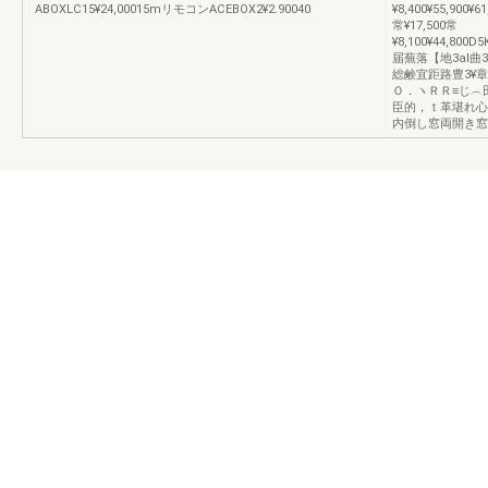
ABOXLC15¥24,00015mリモコンACEBOX2¥2.90040
¥8,400¥55,900¥61
常¥17,500常
¥8,100¥44,800
届蕪落【地3al曲3
総鹸宜距路豊3¥
Ｏ．ヽＲＲ≡じ︵
臣的，ｔ革堪れ心5
内倒し窓両開き窓