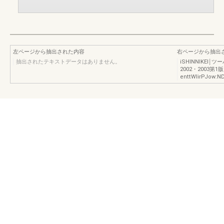
左ページから抽出された内容
右ページから抽出
抽出されたテキストデータはありません。
iSHlNNIKE
2002・2003第1
enttWlirPJow: