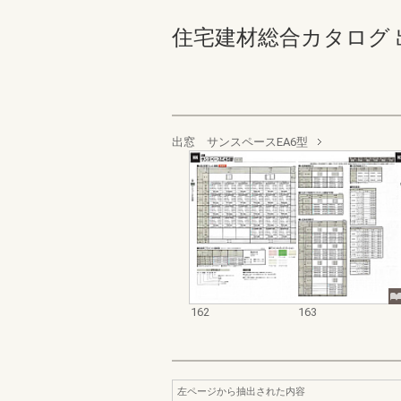
住宅建材総合カタログ 出窓・
出窓 サンスペースEA6型
162
163
左ページから抽出された内容