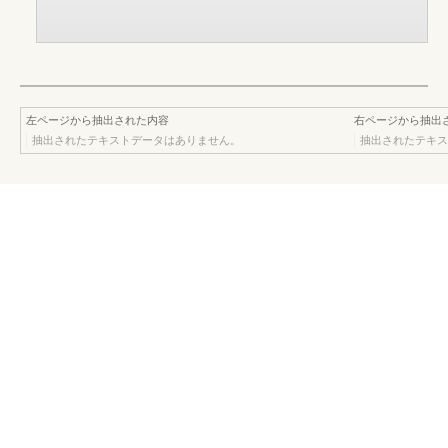
左ページから抽出された内容
右ページから抽出
抽出されたテキストデータはありません。
抽出されたテキス