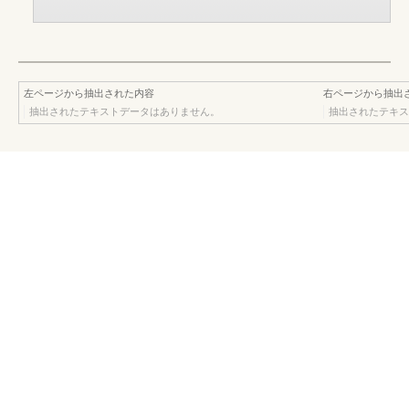
左ページから抽出された内容
右ページから抽出
抽出されたテキストデータはありません。
抽出されたテキス