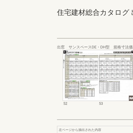
住宅建材総合カタログ 出窓・
出窓 サンスペースDE・DH型 規格寸法
52
53
左ページから抽出された内容