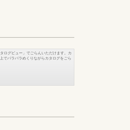
タログビュー」でごらんいただけます。カ
b上でパラパラめくりながらカタログをごら