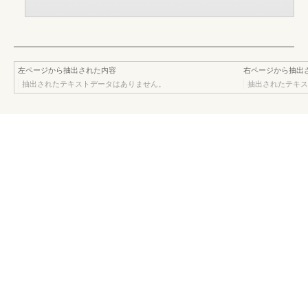
左ページから抽出された内容
右ページから抽出
抽出されたテキストデータはありません。
抽出されたテキス