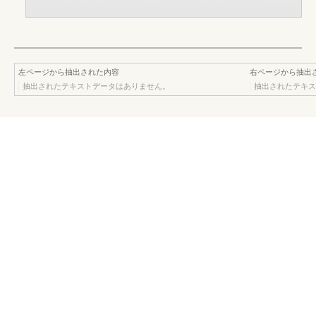
左ページから抽出された内容
右ページから抽出
抽出されたテキストデータはありません。
抽出されたテキス