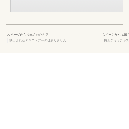
左ページから抽出された内容
右ページから抽出
抽出されたテキストデータはありません。
抽出されたテキス