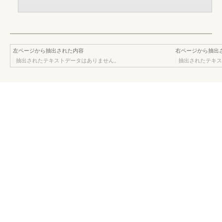
左ページから抽出された内容
右ページから抽出
抽出されたテキストデータはありません。
抽出されたテキス