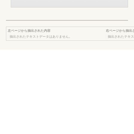
左ページから抽出された内容
右ページから抽出
抽出されたテキストデータはありません。
抽出されたテキス