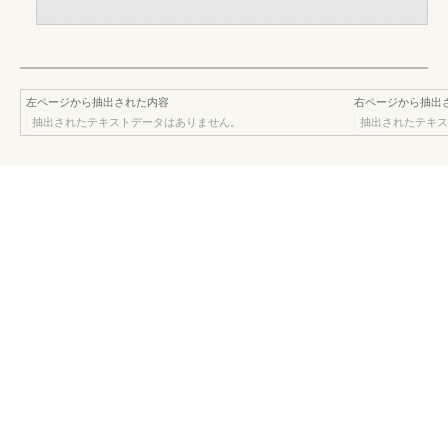
左ページから抽出された内容
右ページから抽出
抽出されたテキストデータはありません。
抽出されたテキス