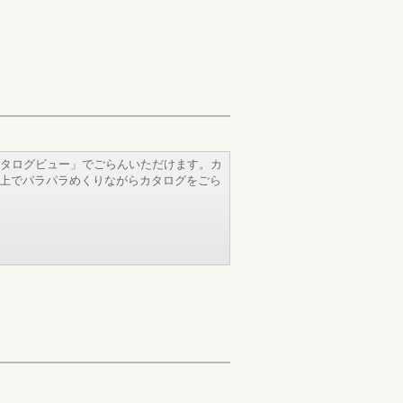
タログビュー」でごらんいただけます。カ
b上でパラパラめくりながらカタログをごら