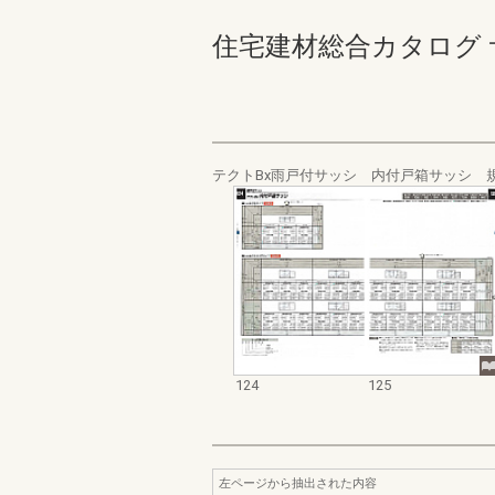
住宅建材総合カタログ サッシ
テクトBx雨戸付サッシ 内付戸箱サッシ 
124
125
左ページから抽出された内容