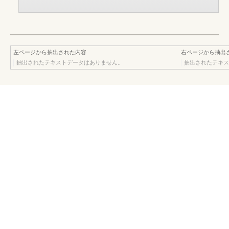
左ページから抽出された内容
右ページから抽出
抽出されたテキストデータはありません。
抽出されたテキス