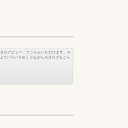
タログビュー」でごらんいただけます。カ
b上でパラパラめくりながらカタログをごら