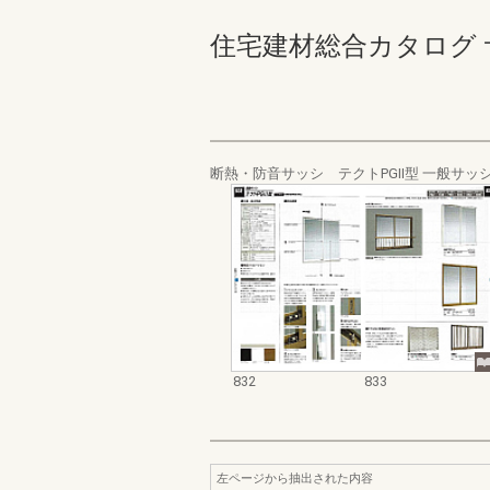
住宅建材総合カタログ サッシ
断熱・防音サッシ テクトPGⅡ型 一般サッ
832
833
左ページから抽出された内容