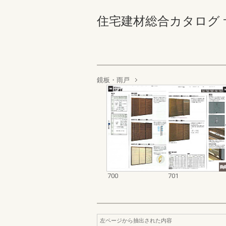
住宅建材総合カタログ サッシ
鏡板・雨戸
700
701
左ページから抽出された内容