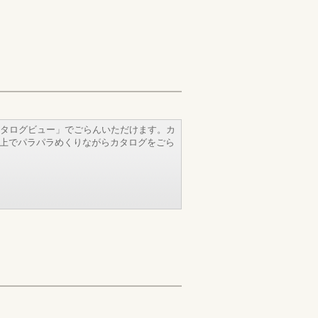
タログビュー」でごらんいただけます。カ
b上でパラパラめくりながらカタログをごら