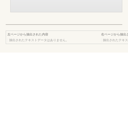
左ページから抽出された内容
右ページから抽出
抽出されたテキストデータはありません。
抽出されたテキス